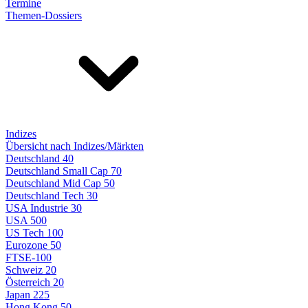
Termine
Themen-Dossiers
Indizes
Übersicht nach Indizes/Märkten
Deutschland 40
Deutschland Small Cap 70
Deutschland Mid Cap 50
Deutschland Tech 30
USA Industrie 30
USA 500
US Tech 100
Eurozone 50
FTSE-100
Schweiz 20
Österreich 20
Japan 225
Hong Kong 50