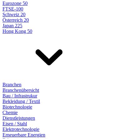
Eurozone 50
FTSE-100
Schweiz 20
Österreich 20
Japan 225
Hong Kong 50
Branchen
Branchenübersicht
Bau / Infrastrukur
Bekleidung / Textil
Biotechnologie
Chemie
Dienstleistungen
Eisen / Stahl
Elektrotechnologie
Erneuerbare Energien