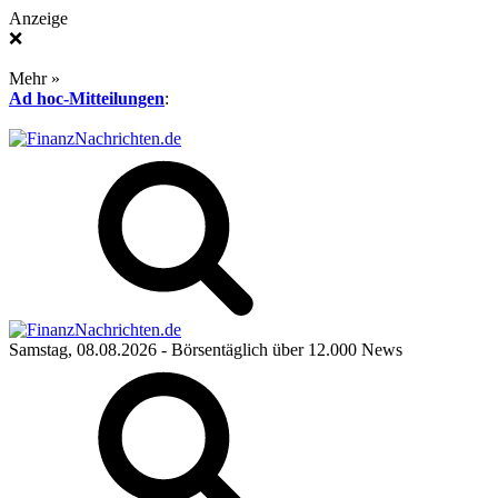
Anzeige
❌
Mehr »
Ad hoc-Mitteilungen
:
Samstag, 08.08.2026
- Börsentäglich über 12.000 News