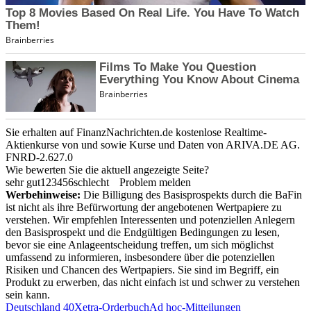
Sie erhalten auf FinanzNachrichten.de kostenlose Realtime-
Aktienkurse von
und
sowie Kurse und Daten von
ARIVA.DE AG
.
FNRD-2.627.0
Wie bewerten Sie die aktuell angezeigte Seite?
sehr gut
1
2
3
4
5
6
schlecht
Problem melden
Werbehinweise:
Die Billigung des Basisprospekts durch die BaFin
ist nicht als ihre Befürwortung der angebotenen Wertpapiere zu
verstehen. Wir empfehlen Interessenten und potenziellen Anlegern
den Basisprospekt und die Endgültigen Bedingungen zu lesen,
bevor sie eine Anlageentscheidung treffen, um sich möglichst
umfassend zu informieren, insbesondere über die potenziellen
Risiken und Chancen des Wertpapiers. Sie sind im Begriff, ein
Produkt zu erwerben, das nicht einfach ist und schwer zu verstehen
sein kann.
Deutschland 40
Xetra-Orderbuch
Ad hoc-Mitteilungen