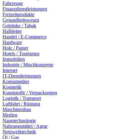
Fahrzeuge
Finanzdienstleistungen
Freizeitprodukte
Gesundheitswesen
Getränke / Tabak
Halbleiter
Handel / E-Commerce
Hardware
Holz / Papier
Hotels / Tourismus
Immobilien
Industrie / Mischkonzerne
Internet
IT-Dienstleistungen
Konsumgüter
Kosmetik
Kunststoffe / Verpackungen
Logistik / Transport
Luftfahrt / Rüstung
Maschinenbau
Medien
Nanotechnologie
Nahrungsmittel / Agrar
Netzwerktechnik
Öl / Gas