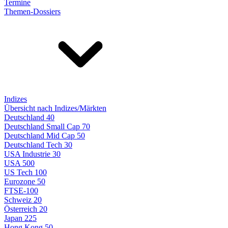
Termine
Themen-Dossiers
Indizes
Übersicht nach Indizes/Märkten
Deutschland 40
Deutschland Small Cap 70
Deutschland Mid Cap 50
Deutschland Tech 30
USA Industrie 30
USA 500
US Tech 100
Eurozone 50
FTSE-100
Schweiz 20
Österreich 20
Japan 225
Hong Kong 50