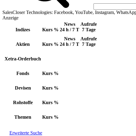
SalesCloser Technologies: Facebook, YouTube, Instagram, WhatsAp
Anzeige
News
Aufrufe
Indizes
Kurs
%
24 h / 7 T
7 Tage
News
Aufrufe
Aktien
Kurs
%
24 h / 7 T
7 Tage
Xetra-Orderbuch
Fonds
Kurs
%
Devisen
Kurs
%
Rohstoffe
Kurs
%
Themen
Kurs
%
Erweiterte Suche