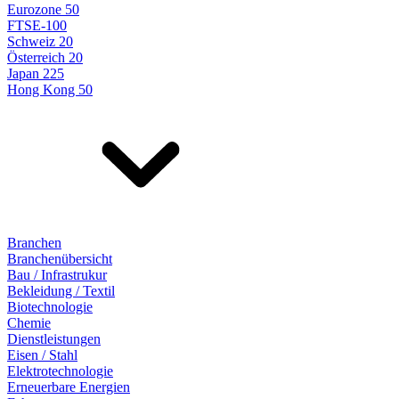
Eurozone 50
FTSE-100
Schweiz 20
Österreich 20
Japan 225
Hong Kong 50
Branchen
Branchenübersicht
Bau / Infrastrukur
Bekleidung / Textil
Biotechnologie
Chemie
Dienstleistungen
Eisen / Stahl
Elektrotechnologie
Erneuerbare Energien