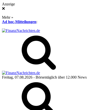
Anzeige
❌
Mehr »
Ad hoc-Mitteilungen
:
Freitag, 07.08.2026
- Börsentäglich über 12.000 News