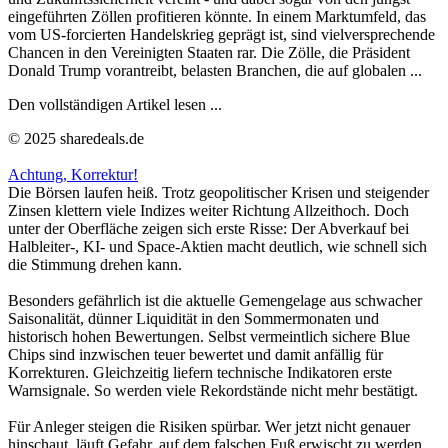
eingeführten Zöllen profitieren könnte. In einem Marktumfeld, das
vom US-forcierten Handelskrieg geprägt ist, sind vielversprechende
Chancen in den Vereinigten Staaten rar. Die Zölle, die Präsident
Donald Trump vorantreibt, belasten Branchen, die auf globalen ...
Den vollständigen Artikel lesen ...
© 2025 sharedeals.de
Achtung, Korrektur!
Die Börsen laufen heiß. Trotz geopolitischer Krisen und steigender
Zinsen klettern viele Indizes weiter Richtung Allzeithoch. Doch
unter der Oberfläche zeigen sich erste Risse: Der Abverkauf bei
Halbleiter-, KI- und Space-Aktien macht deutlich, wie schnell sich
die Stimmung drehen kann.
Besonders gefährlich ist die aktuelle Gemengelage aus schwacher
Saisonalität, dünner Liquidität in den Sommermonaten und
historisch hohen Bewertungen. Selbst vermeintlich sichere Blue
Chips sind inzwischen teuer bewertet und damit anfällig für
Korrekturen. Gleichzeitig liefern technische Indikatoren erste
Warnsignale. So werden viele Rekordstände nicht mehr bestätigt.
Für Anleger steigen die Risiken spürbar. Wer jetzt nicht genauer
hinschaut, läuft Gefahr, auf dem falschen Fuß erwischt zu werden.