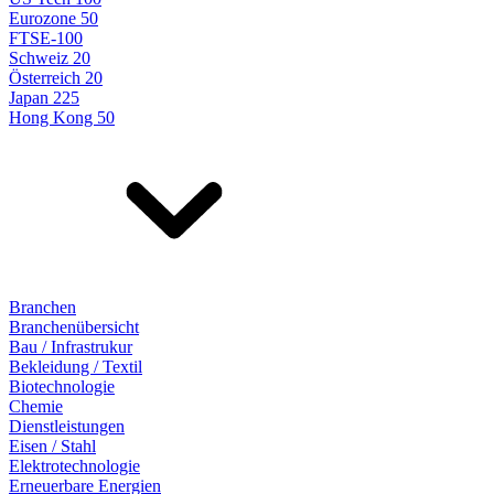
Eurozone 50
FTSE-100
Schweiz 20
Österreich 20
Japan 225
Hong Kong 50
Branchen
Branchenübersicht
Bau / Infrastrukur
Bekleidung / Textil
Biotechnologie
Chemie
Dienstleistungen
Eisen / Stahl
Elektrotechnologie
Erneuerbare Energien