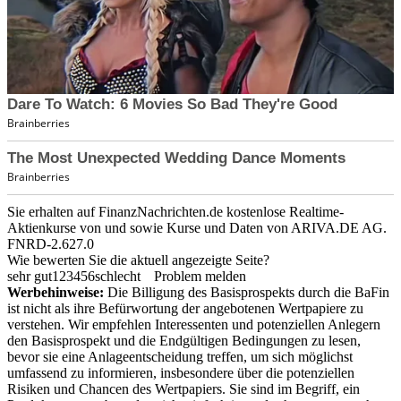
Sie erhalten auf FinanzNachrichten.de kostenlose Realtime-
Aktienkurse von
und
sowie Kurse und Daten von
ARIVA.DE AG
.
FNRD-2.627.0
Wie bewerten Sie die aktuell angezeigte Seite?
sehr gut
1
2
3
4
5
6
schlecht
Problem melden
Werbehinweise:
Die Billigung des Basisprospekts durch die BaFin
ist nicht als ihre Befürwortung der angebotenen Wertpapiere zu
verstehen. Wir empfehlen Interessenten und potenziellen Anlegern
den Basisprospekt und die Endgültigen Bedingungen zu lesen,
bevor sie eine Anlageentscheidung treffen, um sich möglichst
umfassend zu informieren, insbesondere über die potenziellen
Risiken und Chancen des Wertpapiers. Sie sind im Begriff, ein