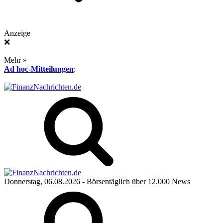
Anzeige
❌
Mehr »
Ad hoc-Mitteilungen
:
Donnerstag, 06.08.2026
- Börsentäglich über 12.000 News