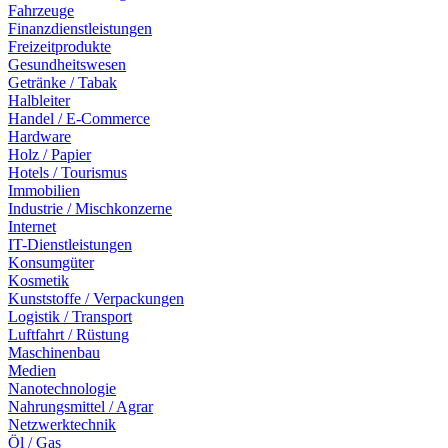
Fahrzeuge
Finanzdienstleistungen
Freizeitprodukte
Gesundheitswesen
Getränke / Tabak
Halbleiter
Handel / E-Commerce
Hardware
Holz / Papier
Hotels / Tourismus
Immobilien
Industrie / Mischkonzerne
Internet
IT-Dienstleistungen
Konsumgüter
Kosmetik
Kunststoffe / Verpackungen
Logistik / Transport
Luftfahrt / Rüstung
Maschinenbau
Medien
Nanotechnologie
Nahrungsmittel / Agrar
Netzwerktechnik
Öl / Gas