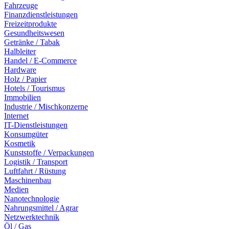
Fahrzeuge
Finanzdienstleistungen
Freizeitprodukte
Gesundheitswesen
Getränke / Tabak
Halbleiter
Handel / E-Commerce
Hardware
Holz / Papier
Hotels / Tourismus
Immobilien
Industrie / Mischkonzerne
Internet
IT-Dienstleistungen
Konsumgüter
Kosmetik
Kunststoffe / Verpackungen
Logistik / Transport
Luftfahrt / Rüstung
Maschinenbau
Medien
Nanotechnologie
Nahrungsmittel / Agrar
Netzwerktechnik
Öl / Gas