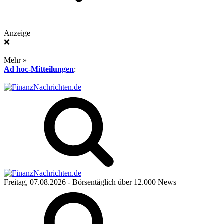
Anzeige
❌
Mehr »
Ad hoc-Mitteilungen
:
Freitag, 07.08.2026
- Börsentäglich über 12.000 News