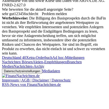
Aktienkurse von
und
sowie Kurse und Daten von
ARIVA.DE AG
.
FNRD-2.627.0
Wie bewerten Sie die aktuell angezeigte Seite?
sehr gut
1
2
3
4
5
6
schlecht
Problem melden
Werbehinweise:
Die Billigung des Basisprospekts durch die BaFin
ist nicht als ihre Befürwortung der angebotenen Wertpapiere zu
verstehen. Wir empfehlen Interessenten und potenziellen Anlegern
den Basisprospekt und die Endgültigen Bedingungen zu lesen,
bevor sie eine Anlageentscheidung treffen, um sich möglichst
umfassend zu informieren, insbesondere über die potenziellen
Risiken und Chancen des Wertpapiers. Sie sind im Begriff, ein
Produkt zu erwerben, das nicht einfach ist und schwer zu verstehen
sein kann.
Deutschland 40
Xetra-Orderbuch
Ad hoc-Mitteilungen
Nachrichten Börsen
Aktien-Empfehlungen
Branchen
Medien
Nachrichten-Archiv
Mediadaten
Datenschutzeinstellungen
Impressum | AGB | Disclaimer | Datenschutz
RSS-News von FinanzNachrichten.de