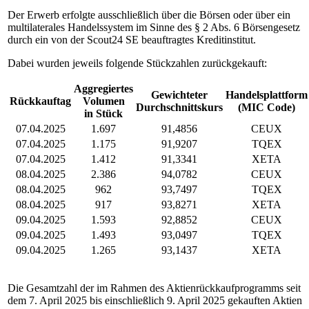
Der Erwerb erfolgte ausschließlich über die Börsen oder über ein
multilaterales Handelssystem im Sinne des § 2 Abs. 6 Börsengesetz
durch ein von der Scout24 SE beauftragtes Kreditinstitut.
Dabei wurden jeweils folgende Stückzahlen zurückgekauft:
Aggregiertes
Gewichteter
Handelsplattform
Rückkauftag
Volumen
Durchschnittskurs
(MIC Code)
in Stück
07.04.2025
1.697
91,4856
CEUX
07.04.2025
1.175
91,9207
TQEX
07.04.2025
1.412
91,3341
XETA
08.04.2025
2.386
94,0782
CEUX
08.04.2025
962
93,7497
TQEX
08.04.2025
917
93,8271
XETA
09.04.2025
1.593
92,8852
CEUX
09.04.2025
1.493
93,0497
TQEX
09.04.2025
1.265
93,1437
XETA
Die Gesamtzahl der im Rahmen des Aktienrückkaufprogramms seit
dem 7. April 2025 bis einschließlich 9. April 2025 gekauften Aktien