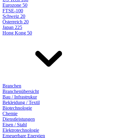
Eurozone 50
FTSE-100
Schweiz 20
Österreich 20
Japan 225
Hong Kong 50
Branchen
Branchenübersicht
Bau / Infrastrukur
Bekleidung / Textil
Biotechnologie
Chemie
Dienstleistungen
Eisen / Stahl
Elektrotechnologie
Erneuerbare Energien