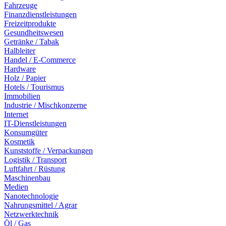
Fahrzeuge
Finanzdienstleistungen
Freizeitprodukte
Gesundheitswesen
Getränke / Tabak
Halbleiter
Handel / E-Commerce
Hardware
Holz / Papier
Hotels / Tourismus
Immobilien
Industrie / Mischkonzerne
Internet
IT-Dienstleistungen
Konsumgüter
Kosmetik
Kunststoffe / Verpackungen
Logistik / Transport
Luftfahrt / Rüstung
Maschinenbau
Medien
Nanotechnologie
Nahrungsmittel / Agrar
Netzwerktechnik
Öl / Gas