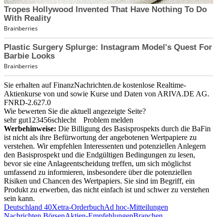
Sie erhalten auf FinanzNachrichten.de kostenlose Realtime-
Aktienkurse von
und
sowie Kurse und Daten von
ARIVA.DE AG
.
FNRD-2.627.0
Wie bewerten Sie die aktuell angezeigte Seite?
sehr gut
1
2
3
4
5
6
schlecht
Problem melden
Werbehinweise:
Die Billigung des Basisprospekts durch die BaFin
ist nicht als ihre Befürwortung der angebotenen Wertpapiere zu
verstehen. Wir empfehlen Interessenten und potenziellen Anlegern
den Basisprospekt und die Endgültigen Bedingungen zu lesen,
bevor sie eine Anlageentscheidung treffen, um sich möglichst
umfassend zu informieren, insbesondere über die potenziellen
Risiken und Chancen des Wertpapiers. Sie sind im Begriff, ein
Produkt zu erwerben, das nicht einfach ist und schwer zu verstehen
sein kann.
Deutschland 40
Xetra-Orderbuch
Ad hoc-Mitteilungen
Nachrichten Börsen
Aktien-Empfehlungen
Branchen