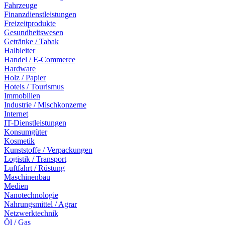
Fahrzeuge
Finanzdienstleistungen
Freizeitprodukte
Gesundheitswesen
Getränke / Tabak
Halbleiter
Handel / E-Commerce
Hardware
Holz / Papier
Hotels / Tourismus
Immobilien
Industrie / Mischkonzerne
Internet
IT-Dienstleistungen
Konsumgüter
Kosmetik
Kunststoffe / Verpackungen
Logistik / Transport
Luftfahrt / Rüstung
Maschinenbau
Medien
Nanotechnologie
Nahrungsmittel / Agrar
Netzwerktechnik
Öl / Gas