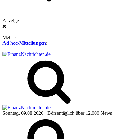
Anzeige
❌
Mehr »
Ad hoc-Mitteilungen
:
Sonntag, 09.08.2026
- Börsentäglich über 12.000 News