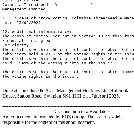
Holdings Limited 

Columbia Threadneedle %              %                 
Management Limited 

11. In case of proxy voting: Columbia Threadneedle Mana
until 15/05/2025 

12. Additional informationxvi: 

The chain of control set out in Section 10 of this form
Financial, Inc. group. 

For clarity: 

The entities within the chain of control of which Colum
subsidiary hold 0.295% of the voting rights in the issu
The entities within the chain of control of which Colum
hold 0.549% of the voting rights in the issuer. 

The entities within the chain of control of which Thame
the voting rights in the issuer. 

Done at Threadneedle Asset Management Holdings Ltd, Holbrook
House, Station Road, Swindon SN1 1HH on 17th April 2025.
--------------------------------------------------------------------------------------
--------------------------------- Dissemination of a Regulatory
Announcement, transmitted by EQS Group. The issuer is solely
responsible for the content of this announcement.
--------------------------------------------------------------------------------------