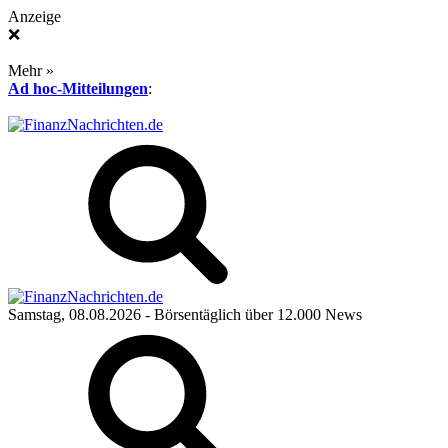
Anzeige
❌
Mehr »
Ad hoc-Mitteilungen
:
Samstag, 08.08.2026
- Börsentäglich über 12.000 News