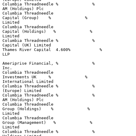
Columbia Threadneedle %              %                 
AM (Holdings) Plc 

Columbia Threadneedle 

Capital (Group)    %              %                    
Limited 

Columbia Threadneedle 

Capital (Holdings)   %              %                  
Limited 

Columbia Threadneedle %              %                 
Capital (UK) Limited 

Thames River Capital  4.600%            %              
LLP 

Ameriprise Financial, %              %                 
Inc. 

Columbia Threadneedle 

Investments UK     %              %                    
International Limited 

Columbia Threadneedle %              %                 
(Europe) Limited 

Columbia Threadneedle %              %                 
AM (Holdings) Plc 

Columbia Threadneedle 

Group (Holdings)    %              %                   
Limited 

Columbia Threadneedle 

Group (Management)   %              %                  
Limited 

Columbia Threadneedle %              %                 