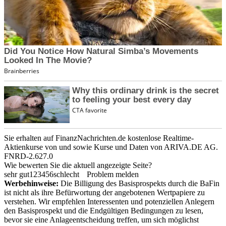
Sie erhalten auf FinanzNachrichten.de kostenlose Realtime-
Aktienkurse von
und
sowie Kurse und Daten von
ARIVA.DE AG
.
FNRD-2.627.0
Wie bewerten Sie die aktuell angezeigte Seite?
sehr gut
1
2
3
4
5
6
schlecht
Problem melden
Werbehinweise:
Die Billigung des Basisprospekts durch die BaFin
ist nicht als ihre Befürwortung der angebotenen Wertpapiere zu
verstehen. Wir empfehlen Interessenten und potenziellen Anlegern
den Basisprospekt und die Endgültigen Bedingungen zu lesen,
bevor sie eine Anlageentscheidung treffen, um sich möglichst