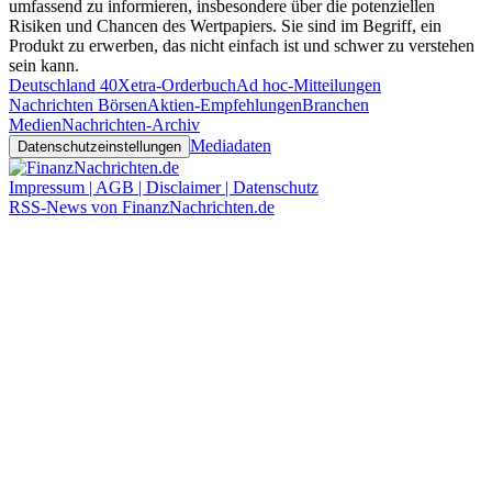
umfassend zu informieren, insbesondere über die potenziellen
Risiken und Chancen des Wertpapiers. Sie sind im Begriff, ein
Produkt zu erwerben, das nicht einfach ist und schwer zu verstehen
sein kann.
Deutschland 40
Xetra-Orderbuch
Ad hoc-Mitteilungen
Nachrichten Börsen
Aktien-Empfehlungen
Branchen
Medien
Nachrichten-Archiv
Mediadaten
Datenschutzeinstellungen
Impressum | AGB | Disclaimer | Datenschutz
RSS-News von FinanzNachrichten.de