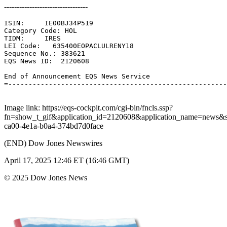
---------------------------------
ISIN:     IE00BJ34P519 

Category Code: HOL 

TIDM:     IRES 

LEI Code:   635400EOPACLULRENY18 

Sequence No.: 383621 

EQS News ID:  2120608 

End of Announcement EQS News Service 

=------------------------------------------------------
Image link: https://eqs-cockpit.com/cgi-bin/fncls.ssp?
fn=show_t_gif&application_id=2120608&application_name=news
ca00-4e1a-b0a4-374bd7d0face
(END) Dow Jones Newswires
April 17, 2025 12:46 ET (16:46 GMT)
© 2025 Dow Jones News