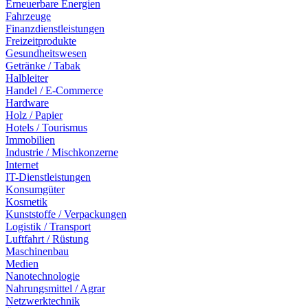
Erneuerbare Energien
Fahrzeuge
Finanzdienstleistungen
Freizeitprodukte
Gesundheitswesen
Getränke / Tabak
Halbleiter
Handel / E-Commerce
Hardware
Holz / Papier
Hotels / Tourismus
Immobilien
Industrie / Mischkonzerne
Internet
IT-Dienstleistungen
Konsumgüter
Kosmetik
Kunststoffe / Verpackungen
Logistik / Transport
Luftfahrt / Rüstung
Maschinenbau
Medien
Nanotechnologie
Nahrungsmittel / Agrar
Netzwerktechnik