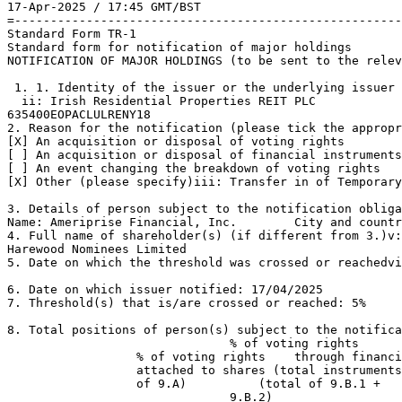
17-Apr-2025 / 17:45 GMT/BST 

=------------------------------------------------------
Standard Form TR-1 

Standard form for notification of major holdings 

NOTIFICATION OF MAJOR HOLDINGS (to be sent to the relev
 1. 1. Identity of the issuer or the underlying issuer 
  ii: Irish Residential Properties REIT PLC 

635400EOPACLULRENY18 

2. Reason for the notification (please tick the appropr
[X] An acquisition or disposal of voting rights 

[ ] An acquisition or disposal of financial instruments
[ ] An event changing the breakdown of voting rights 

[X] Other (please specify)iii: Transfer in of Temporary
3. Details of person subject to the notification obliga
Name: Ameriprise Financial, Inc.        City and countr
4. Full name of shareholder(s) (if different from 3.)v:
Harewood Nominees Limited 

5. Date on which the threshold was crossed or reachedvi
6. Date on which issuer notified: 17/04/2025 

7. Threshold(s) that is/are crossed or reached: 5% 

8. Total positions of person(s) subject to the notifica
                               % of voting rights 

                  % of voting rights    through financi
                  attached to shares (total instruments
                  of 9.A)          (total of 9.B.1 +   
                               9.B.2) 
