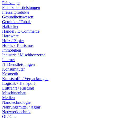
Fahrzeuge
Finanzdienstleistungen
Freizeitprodukte
Gesundheitswesen
Getränke / Tabak
Halbleiter
Handel / E-Commerce
Hardware
Holz / Papier
Hotels / Tourismus
Immobilien
Industrie / Mischkonzerne
Internet
IT-Dienstleistungen
Konsumgüter
Kosmetik
Kunststoffe / Verpackungen
Logistik / Transport
Luftfahrt / Rüstung
Maschinenbau
Medien
Nanotechnologie
Nahrungsmittel / Agrar
Netzwerktechnik
Öl / Gas