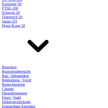
Eurozone 50
FTSE-100
Schweiz 20
Österreich 20
Japan 225
Hong Kong 50
Branchen
Branchenübersicht
Bau / Infrastrukur
Bekleidung / Textil
Biotechnologie
Chemie
Dienstleistungen
Eisen / Stahl
Elektrotechnologie
Erneuerbare Energien