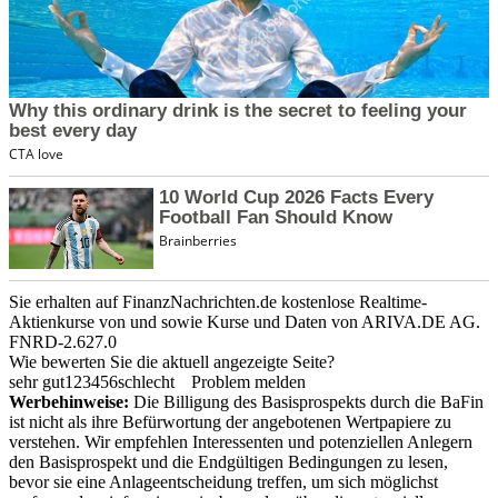
Sie erhalten auf FinanzNachrichten.de kostenlose Realtime-
Aktienkurse von
und
sowie Kurse und Daten von
ARIVA.DE AG
.
FNRD-2.627.0
Wie bewerten Sie die aktuell angezeigte Seite?
sehr gut
1
2
3
4
5
6
schlecht
Problem melden
Werbehinweise:
Die Billigung des Basisprospekts durch die BaFin
ist nicht als ihre Befürwortung der angebotenen Wertpapiere zu
verstehen. Wir empfehlen Interessenten und potenziellen Anlegern
den Basisprospekt und die Endgültigen Bedingungen zu lesen,
bevor sie eine Anlageentscheidung treffen, um sich möglichst