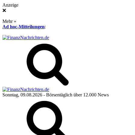
Anzeige
❌
Mehr »
Ad hoc-Mitteilungen
:
Sonntag, 09.08.2026
- Börsentäglich über 12.000 News