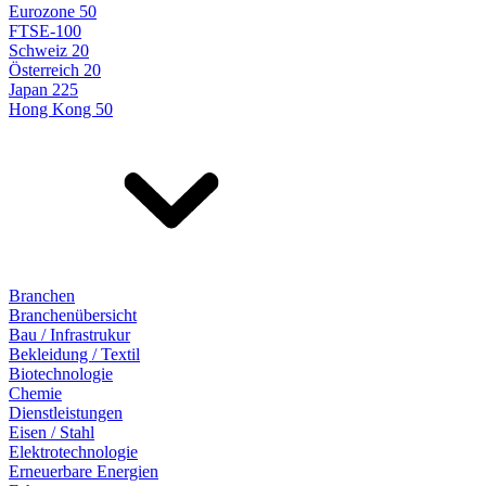
Eurozone 50
FTSE-100
Schweiz 20
Österreich 20
Japan 225
Hong Kong 50
Branchen
Branchenübersicht
Bau / Infrastrukur
Bekleidung / Textil
Biotechnologie
Chemie
Dienstleistungen
Eisen / Stahl
Elektrotechnologie
Erneuerbare Energien