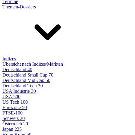
Termine
Themen-Dossiers
Indizes
Übersicht nach Indizes/Märkten
Deutschland 40
Deutschland Small Cap 70
Deutschland Mid Cap 50
Deutschland Tech 30
USA Industrie 30
USA 500
US Tech 100
Eurozone 50
FTSE-100
Schweiz 20
Österreich 20
Japan 225
Hong Kong 50