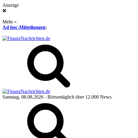
Anzeige
❌
Mehr »
Ad hoc-Mitteilungen
:
Samstag, 08.08.2026
- Börsentäglich über 12.000 News