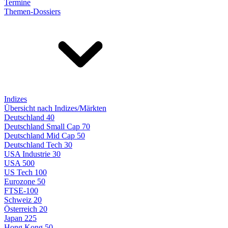
Termine
Themen-Dossiers
Indizes
Übersicht nach Indizes/Märkten
Deutschland 40
Deutschland Small Cap 70
Deutschland Mid Cap 50
Deutschland Tech 30
USA Industrie 30
USA 500
US Tech 100
Eurozone 50
FTSE-100
Schweiz 20
Österreich 20
Japan 225
Hong Kong 50