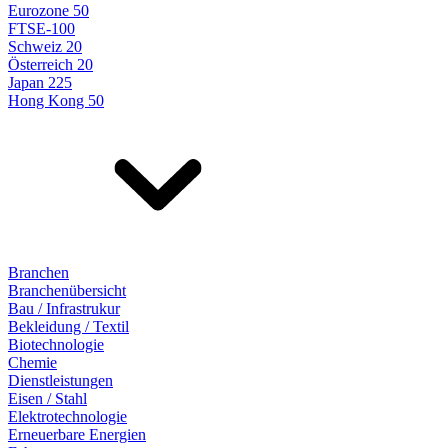
Eurozone 50
FTSE-100
Schweiz 20
Österreich 20
Japan 225
Hong Kong 50
Branchen
Branchenübersicht
Bau / Infrastrukur
Bekleidung / Textil
Biotechnologie
Chemie
Dienstleistungen
Eisen / Stahl
Elektrotechnologie
Erneuerbare Energien