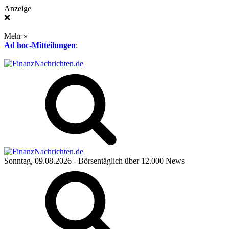
Anzeige
❌
Mehr »
Ad hoc-Mitteilungen
:
Sonntag, 09.08.2026
- Börsentäglich über 12.000 News