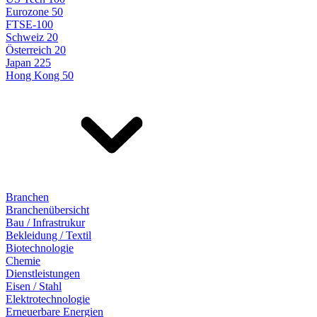
Eurozone 50
FTSE-100
Schweiz 20
Österreich 20
Japan 225
Hong Kong 50
Branchen
Branchenübersicht
Bau / Infrastrukur
Bekleidung / Textil
Biotechnologie
Chemie
Dienstleistungen
Eisen / Stahl
Elektrotechnologie
Erneuerbare Energien