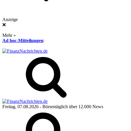
Anzeige
❌
Mehr »
Ad hoc-Mitteilungen
:
Freitag, 07.08.2026
- Börsentäglich über 12.000 News