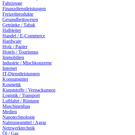
Fahrzeuge
Finanzdienstleistungen
Freizeitprodukte
Gesundheitswesen
Getränke / Tabak
Halbleiter
Handel / E-Commerce
Hardware
Holz / Papier
Hotels / Tourismus
Immobilien
Industrie / Mischkonzerne
Internet
IT-Dienstleistungen
Konsumgüter
Kosmetik
Kunststoffe / Verpackungen
Logistik / Transport
Luftfahrt / Rüstung
Maschinenbau
Medien
Nanotechnologie
Nahrungsmittel / Agrar
Netzwerktechnik
Öl / Gas