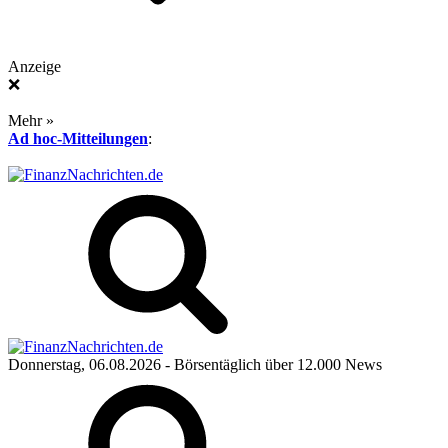
Anzeige
❌
Mehr »
Ad hoc-Mitteilungen
:
Donnerstag, 06.08.2026
- Börsentäglich über 12.000 News