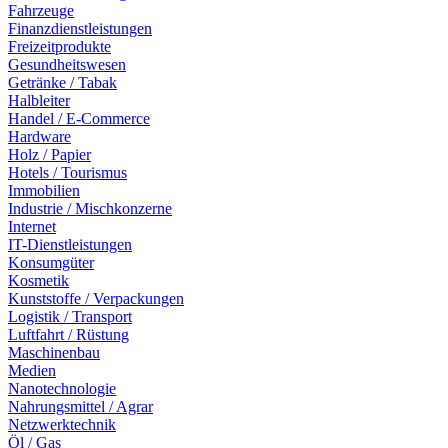
Fahrzeuge
Finanzdienstleistungen
Freizeitprodukte
Gesundheitswesen
Getränke / Tabak
Halbleiter
Handel / E-Commerce
Hardware
Holz / Papier
Hotels / Tourismus
Immobilien
Industrie / Mischkonzerne
Internet
IT-Dienstleistungen
Konsumgüter
Kosmetik
Kunststoffe / Verpackungen
Logistik / Transport
Luftfahrt / Rüstung
Maschinenbau
Medien
Nanotechnologie
Nahrungsmittel / Agrar
Netzwerktechnik
Öl / Gas