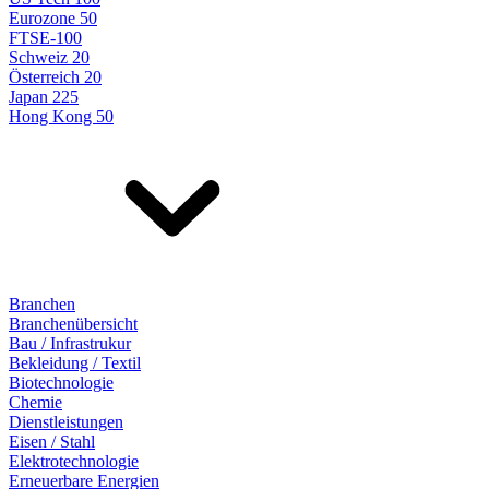
Eurozone 50
FTSE-100
Schweiz 20
Österreich 20
Japan 225
Hong Kong 50
Branchen
Branchenübersicht
Bau / Infrastrukur
Bekleidung / Textil
Biotechnologie
Chemie
Dienstleistungen
Eisen / Stahl
Elektrotechnologie
Erneuerbare Energien