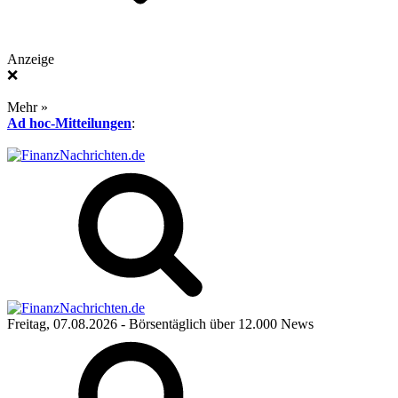
Anzeige
❌
Mehr »
Ad hoc-Mitteilungen
:
Freitag, 07.08.2026
- Börsentäglich über 12.000 News