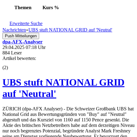
Themen
Kurs
%
Erweiterte Suche
Nachrichten
»
UBS stuft NATIONAL GRID auf 'Neutral'
Push Mitteilungen
dpa-AFX-Analyser
29.04.2025 07:18 Uhr
884 Leser
Artikel bewerten:
(
2
)
UBS stuft NATIONAL GRID
auf 'Neutral'
ZÜRICH (dpa-AFX Analyser) - Die Schweizer Großbank UBS hat
National Grid aus Bewertungsgründen von "Buy" auf "Neutral"
abgestuft und das Kursziel von 1160 auf 1150 Pence gesenkt. Die
Aktie des britischen Netzbetreibers habe auf dem derzeitigen Niveau
nur noch begrenztes Potenzial, begründete Analyst Mark Freshney
seine am Dienstag vorliegende Neubewertung. Er bevorzugt den