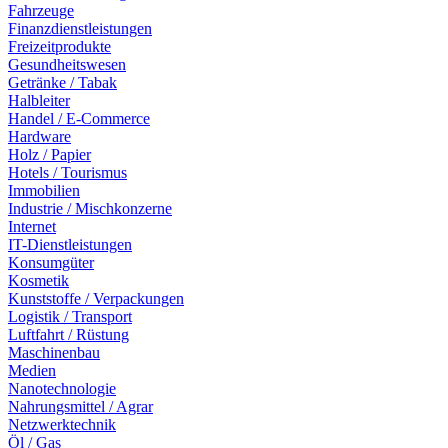
Fahrzeuge
Finanzdienstleistungen
Freizeitprodukte
Gesundheitswesen
Getränke / Tabak
Halbleiter
Handel / E-Commerce
Hardware
Holz / Papier
Hotels / Tourismus
Immobilien
Industrie / Mischkonzerne
Internet
IT-Dienstleistungen
Konsumgüter
Kosmetik
Kunststoffe / Verpackungen
Logistik / Transport
Luftfahrt / Rüstung
Maschinenbau
Medien
Nanotechnologie
Nahrungsmittel / Agrar
Netzwerktechnik
Öl / Gas