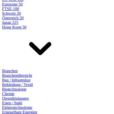
Eurozone 50
FTSE-100
Schweiz 20
Österreich 20
Japan 225
Hong Kong 50
Branchen
Branchenübersicht
Bau / Infrastrukur
Bekleidung / Textil
Biotechnologie
Chemie
Dienstleistungen
Eisen / Stahl
Elektrotechnologie
Erneuerbare Energien