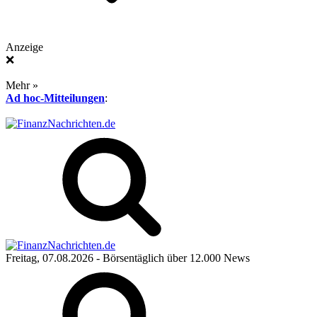
Anzeige
❌
Mehr »
Ad hoc-Mitteilungen
:
Freitag, 07.08.2026
- Börsentäglich über 12.000 News