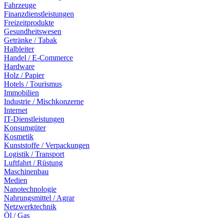
Fahrzeuge
Finanzdienstleistungen
Freizeitprodukte
Gesundheitswesen
Getränke / Tabak
Halbleiter
Handel / E-Commerce
Hardware
Holz / Papier
Hotels / Tourismus
Immobilien
Industrie / Mischkonzerne
Internet
IT-Dienstleistungen
Konsumgüter
Kosmetik
Kunststoffe / Verpackungen
Logistik / Transport
Luftfahrt / Rüstung
Maschinenbau
Medien
Nanotechnologie
Nahrungsmittel / Agrar
Netzwerktechnik
Öl / Gas