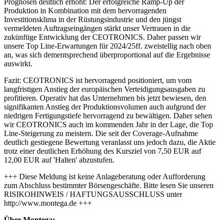
Prognosen deutlich erhöht: Der erfolgreiche Ramp-Up der
Produktion in Kombination mit dem hervorragenden
Investitionsklima in der Rüstungsindustrie und den jüngst
vermeldeten Auftragseingängen stärkt unser Vertrauen in die
zukünftige Entwicklung der CEOTRONICS. Daher passen wir
unsere Top Line-Erwartungen für 2024/25ff. zweistellig nach oben
an, was sich dementsprechend überproportional auf die Ergebnisse
auswirkt.
Fazit: CEOTRONICS ist hervorragend positioniert, um vom
langfristigen Anstieg der europäischen Verteidigungsausgaben zu
profitieren. Operativ hat das Unternehmen bis jetzt bewiesen, den
signifikanten Anstieg der Produktionsvolumen auch aufgrund der
niedrigen Fertigungstiefe hervorragend zu bewältigen. Daher sehen
wir CEOTRONICS auch im kommenden Jahr in der Lage, die Top
Line-Steigerung zu meistern. Die seit der Coverage-Aufnahme
deutlich gestiegene Bewertung veranlasst uns jedoch dazu, die Aktie
trotz einer deutlichen Erhöhung des Kursziel von 7,50 EUR auf
12,00 EUR auf 'Halten' abzustufen.
+++ Diese Meldung ist keine Anlageberatung oder Aufforderung
zum Abschluss bestimmter Börsengeschäfte. Bitte lesen Sie unseren
RISIKOHINWEIS / HAFTUNGSAUSSCHLUSS unter
http://www.montega.de +++
Über Montega: