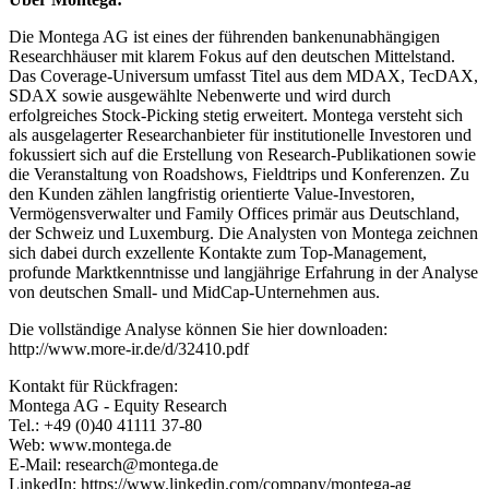
Die Montega AG ist eines der führenden bankenunabhängigen
Researchhäuser mit klarem Fokus auf den deutschen Mittelstand.
Das Coverage-Universum umfasst Titel aus dem MDAX, TecDAX,
SDAX sowie ausgewählte Nebenwerte und wird durch
erfolgreiches Stock-Picking stetig erweitert. Montega versteht sich
als ausgelagerter Researchanbieter für institutionelle Investoren und
fokussiert sich auf die Erstellung von Research-Publikationen sowie
die Veranstaltung von Roadshows, Fieldtrips und Konferenzen. Zu
den Kunden zählen langfristig orientierte Value-Investoren,
Vermögensverwalter und Family Offices primär aus Deutschland,
der Schweiz und Luxemburg. Die Analysten von Montega zeichnen
sich dabei durch exzellente Kontakte zum Top-Management,
profunde Marktkenntnisse und langjährige Erfahrung in der Analyse
von deutschen Small- und MidCap-Unternehmen aus.
Die vollständige Analyse können Sie hier downloaden:
http://www.more-ir.de/d/32410.pdf
Kontakt für Rückfragen:
Montega AG - Equity Research
Tel.: +49 (0)40 41111 37-80
Web: www.montega.de
E-Mail: research@montega.de
LinkedIn: https://www.linkedin.com/company/montega-ag