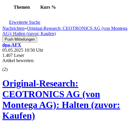
Themen
Kurs
%
Erweiterte Suche
Nachrichten
»
Original-Research: CEOTRONICS AG (von Montega
AG): Halten (zuvor: Kaufen)
Push Mitteilungen
dpa-AFX
05.05.2025 10:50 Uhr
1.407 Leser
Artikel bewerten:
(
2
)
Original-Research:
CEOTRONICS AG (von
Montega AG): Halten (zuvor:
Kaufen)