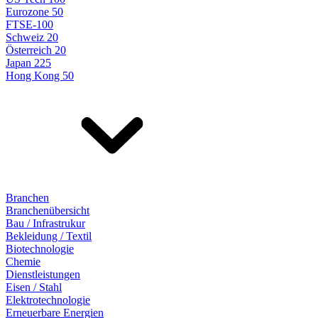
Eurozone 50
FTSE-100
Schweiz 20
Österreich 20
Japan 225
Hong Kong 50
Branchen
Branchenübersicht
Bau / Infrastrukur
Bekleidung / Textil
Biotechnologie
Chemie
Dienstleistungen
Eisen / Stahl
Elektrotechnologie
Erneuerbare Energien