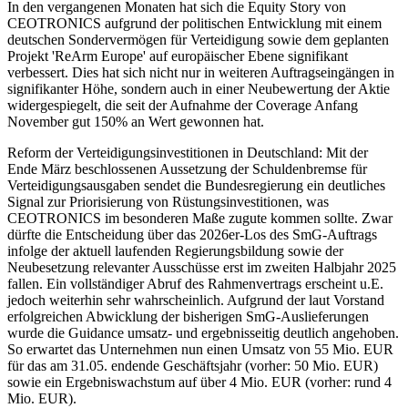
In den vergangenen Monaten hat sich die Equity Story von
CEOTRONICS aufgrund der politischen Entwicklung mit einem
deutschen Sondervermögen für Verteidigung sowie dem geplanten
Projekt 'ReArm Europe' auf europäischer Ebene signifikant
verbessert. Dies hat sich nicht nur in weiteren Auftragseingängen in
signifikanter Höhe, sondern auch in einer Neubewertung der Aktie
widergespiegelt, die seit der Aufnahme der Coverage Anfang
November gut 150% an Wert gewonnen hat.
Reform der Verteidigungsinvestitionen in Deutschland: Mit der
Ende März beschlossenen Aussetzung der Schuldenbremse für
Verteidigungsausgaben sendet die Bundesregierung ein deutliches
Signal zur Priorisierung von Rüstungsinvestitionen, was
CEOTRONICS im besonderen Maße zugute kommen sollte. Zwar
dürfte die Entscheidung über das 2026er-Los des SmG-Auftrags
infolge der aktuell laufenden Regierungsbildung sowie der
Neubesetzung relevanter Ausschüsse erst im zweiten Halbjahr 2025
fallen. Ein vollständiger Abruf des Rahmenvertrags erscheint u.E.
jedoch weiterhin sehr wahrscheinlich. Aufgrund der laut Vorstand
erfolgreichen Abwicklung der bisherigen SmG-Auslieferungen
wurde die Guidance umsatz- und ergebnisseitig deutlich angehoben.
So erwartet das Unternehmen nun einen Umsatz von 55 Mio. EUR
für das am 31.05. endende Geschäftsjahr (vorher: 50 Mio. EUR)
sowie ein Ergebniswachstum auf über 4 Mio. EUR (vorher: rund 4
Mio. EUR).