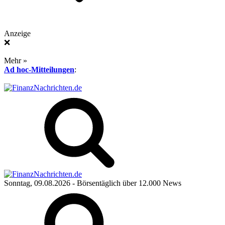
Anzeige
❌
Mehr »
Ad hoc-Mitteilungen
:
Sonntag, 09.08.2026
- Börsentäglich über 12.000 News