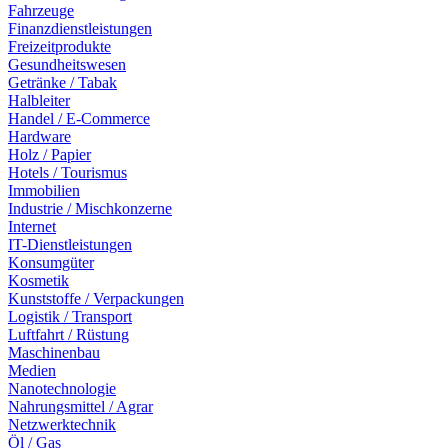
Fahrzeuge
Finanzdienstleistungen
Freizeitprodukte
Gesundheitswesen
Getränke / Tabak
Halbleiter
Handel / E-Commerce
Hardware
Holz / Papier
Hotels / Tourismus
Immobilien
Industrie / Mischkonzerne
Internet
IT-Dienstleistungen
Konsumgüter
Kosmetik
Kunststoffe / Verpackungen
Logistik / Transport
Luftfahrt / Rüstung
Maschinenbau
Medien
Nanotechnologie
Nahrungsmittel / Agrar
Netzwerktechnik
Öl / Gas