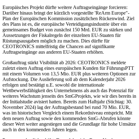
Europäisches Projekt dürfte weitere Auftragseingänge forcieren:
Darüber hinaus bringt der kürzlich vorgestellte 'ReArm Europe"-
Plan der Europäischen Kommission zusätzlichen Rückenwind. Ziel
des Plans ist es, die europäische Verteidigungsindustrie über ein
gemeinsames Budget von zunächst 150 Mrd. EUR zu stärken und
Aussetzungen der Fiskalregeln der einzelnen EU-Staaten für
Rüstungsausgaben möglich zu machen. Dies dürfte für
CEOTRONICS mittelfristig die Chancen auf signifikante
Auftragseingänge aus anderen EU-Staaten erhöhen.
Großauftrag stärkt Visibilität ab 2026: CEOTRONICS meldete
zuletzt einen Auftrag eines europäischen Kunden für FührungsPTT
mit einem Volumen von 13,5 Mio. EUR plus weiteren Optionen zur
Aufstockung. Die Auslieferung soll ab dem Kalenderjahr 2026
erfolgen und bestätigt u.E. sowohl die internationale
Wettbewerbsfähigkeit des Unternehmens als auch das Potenzial für
weiteres Wachstum jenseits des SmGProjekts, wie wir dies bereits in
der Initialstudie avisiert hatten. Bereits zum Halbjahr (Stichtag: 30.
November 2024) lag der Auftragsbestand bei rund 70 Mio. EUR,
was im historischen Vergleich einem Rekordniveau entspricht. Mit
dem neuen Auftrag sowie den kommenden SmG-Abrufen könnte
dieser Wert weiter angestiegen und die Grundlage für hohe Umsätze
auch in den kommenden Jahren legen.