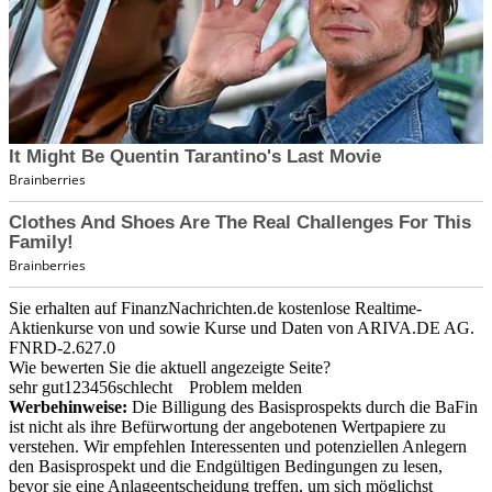
Sie erhalten auf FinanzNachrichten.de kostenlose Realtime-
Aktienkurse von
und
sowie Kurse und Daten von
ARIVA.DE AG
.
FNRD-2.627.0
Wie bewerten Sie die aktuell angezeigte Seite?
sehr gut
1
2
3
4
5
6
schlecht
Problem melden
Werbehinweise:
Die Billigung des Basisprospekts durch die BaFin
ist nicht als ihre Befürwortung der angebotenen Wertpapiere zu
verstehen. Wir empfehlen Interessenten und potenziellen Anlegern
den Basisprospekt und die Endgültigen Bedingungen zu lesen,
bevor sie eine Anlageentscheidung treffen, um sich möglichst