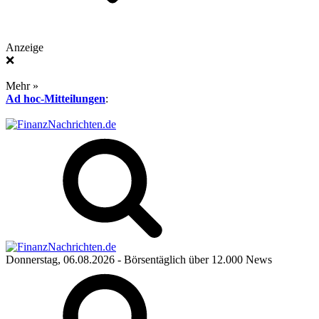
Anzeige
❌
Mehr »
Ad hoc-Mitteilungen
:
Donnerstag, 06.08.2026
- Börsentäglich über 12.000 News