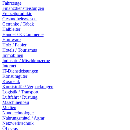
Fahrzeuge
Finanzdienstleistungen
Freizeitprodukte
Gesundheitswesen
Getränke / Tabak
Halbleiter
Handel / E-Commerce
Hardware
Holz / Papier
Hotels / Tourismus
Immobilien
Industrie / Mischkonzerne
Internet
IT-Dienstleistungen
Konsumgüter
Kosmetik
Kunststoffe / Verpackungen
Logistik / Transport
Luftfahrt / Rüstung
Maschinenbau
Medien
Nanotechnologie
Nahrungsmittel / Agrar
Netzwerktechnik
Öl / Gas