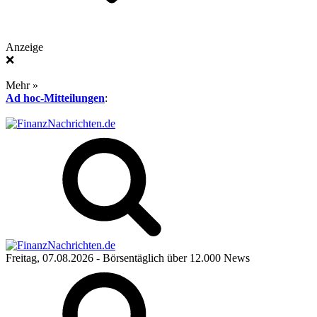
Anzeige
❌
Mehr »
Ad hoc-Mitteilungen
:
Freitag, 07.08.2026
- Börsentäglich über 12.000 News