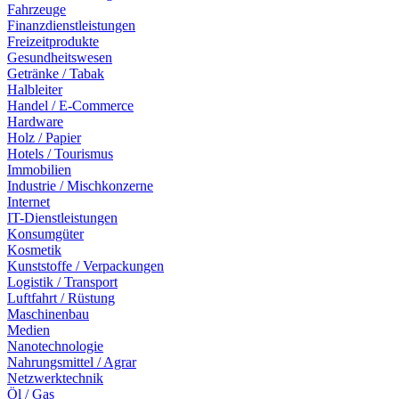
Fahrzeuge
Finanzdienstleistungen
Freizeitprodukte
Gesundheitswesen
Getränke / Tabak
Halbleiter
Handel / E-Commerce
Hardware
Holz / Papier
Hotels / Tourismus
Immobilien
Industrie / Mischkonzerne
Internet
IT-Dienstleistungen
Konsumgüter
Kosmetik
Kunststoffe / Verpackungen
Logistik / Transport
Luftfahrt / Rüstung
Maschinenbau
Medien
Nanotechnologie
Nahrungsmittel / Agrar
Netzwerktechnik
Öl / Gas