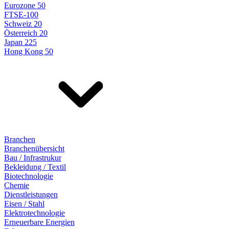
Eurozone 50
FTSE-100
Schweiz 20
Österreich 20
Japan 225
Hong Kong 50
Branchen
Branchenübersicht
Bau / Infrastrukur
Bekleidung / Textil
Biotechnologie
Chemie
Dienstleistungen
Eisen / Stahl
Elektrotechnologie
Erneuerbare Energien