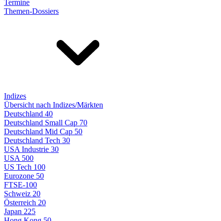
Termine
Themen-Dossiers
Indizes
Übersicht nach Indizes/Märkten
Deutschland 40
Deutschland Small Cap 70
Deutschland Mid Cap 50
Deutschland Tech 30
USA Industrie 30
USA 500
US Tech 100
Eurozone 50
FTSE-100
Schweiz 20
Österreich 20
Japan 225
Hong Kong 50