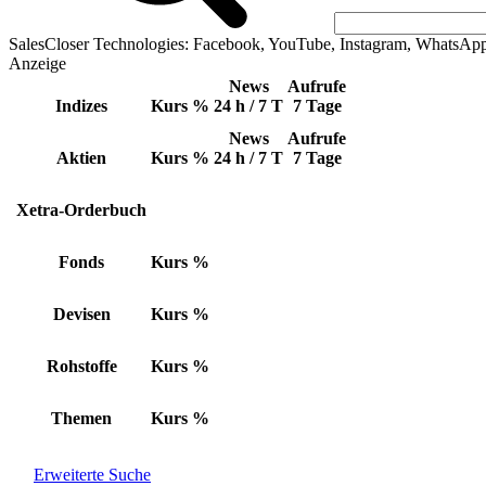
SalesCloser Technologies: Facebook, YouTube, Instagram, WhatsAp
Anzeige
News
Aufrufe
Indizes
Kurs
%
24 h / 7 T
7 Tage
News
Aufrufe
Aktien
Kurs
%
24 h / 7 T
7 Tage
Xetra-Orderbuch
Fonds
Kurs
%
Devisen
Kurs
%
Rohstoffe
Kurs
%
Themen
Kurs
%
Erweiterte Suche