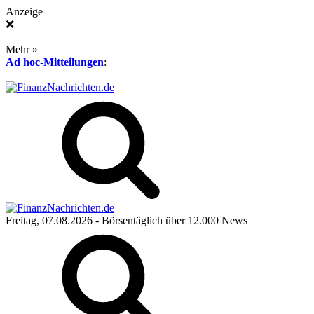
Anzeige
❌
Mehr »
Ad hoc-Mitteilungen
:
Freitag, 07.08.2026
- Börsentäglich über 12.000 News