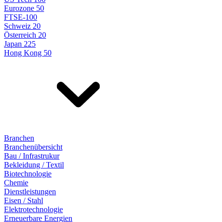
Eurozone 50
FTSE-100
Schweiz 20
Österreich 20
Japan 225
Hong Kong 50
Branchen
Branchenübersicht
Bau / Infrastrukur
Bekleidung / Textil
Biotechnologie
Chemie
Dienstleistungen
Eisen / Stahl
Elektrotechnologie
Erneuerbare Energien