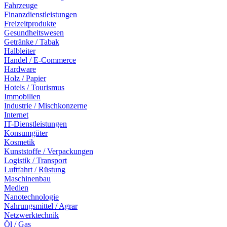
Fahrzeuge
Finanzdienstleistungen
Freizeitprodukte
Gesundheitswesen
Getränke / Tabak
Halbleiter
Handel / E-Commerce
Hardware
Holz / Papier
Hotels / Tourismus
Immobilien
Industrie / Mischkonzerne
Internet
IT-Dienstleistungen
Konsumgüter
Kosmetik
Kunststoffe / Verpackungen
Logistik / Transport
Luftfahrt / Rüstung
Maschinenbau
Medien
Nanotechnologie
Nahrungsmittel / Agrar
Netzwerktechnik
Öl / Gas