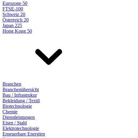
Eurozone 50
FTSE-100
Schweiz 20
Österreich 20
Japan 225
Hong Kong 50
Branchen
Branchenübersicht
Bau / Infrastrukur
Bekleidung / Textil
Biotechnologie
Chemie
Dienstleistungen
Eisen / Stahl
Elektrotechnologie
Erneuerbare Energien