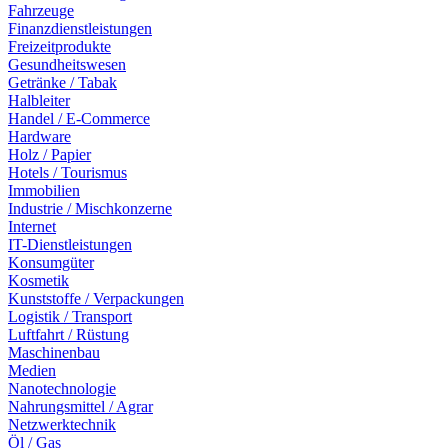
Fahrzeuge
Finanzdienstleistungen
Freizeitprodukte
Gesundheitswesen
Getränke / Tabak
Halbleiter
Handel / E-Commerce
Hardware
Holz / Papier
Hotels / Tourismus
Immobilien
Industrie / Mischkonzerne
Internet
IT-Dienstleistungen
Konsumgüter
Kosmetik
Kunststoffe / Verpackungen
Logistik / Transport
Luftfahrt / Rüstung
Maschinenbau
Medien
Nanotechnologie
Nahrungsmittel / Agrar
Netzwerktechnik
Öl / Gas