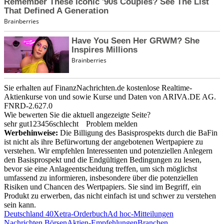
Sie erhalten auf FinanzNachrichten.de kostenlose Realtime-
Aktienkurse von
und
sowie Kurse und Daten von
ARIVA.DE AG
.
FNRD-2.627.0
Wie bewerten Sie die aktuell angezeigte Seite?
sehr gut
1
2
3
4
5
6
schlecht
Problem melden
Werbehinweise:
Die Billigung des Basisprospekts durch die BaFin
ist nicht als ihre Befürwortung der angebotenen Wertpapiere zu
verstehen. Wir empfehlen Interessenten und potenziellen Anlegern
den Basisprospekt und die Endgültigen Bedingungen zu lesen,
bevor sie eine Anlageentscheidung treffen, um sich möglichst
umfassend zu informieren, insbesondere über die potenziellen
Risiken und Chancen des Wertpapiers. Sie sind im Begriff, ein
Produkt zu erwerben, das nicht einfach ist und schwer zu verstehen
sein kann.
Deutschland 40
Xetra-Orderbuch
Ad hoc-Mitteilungen
Nachrichten Börsen
Aktien-Empfehlungen
Branchen