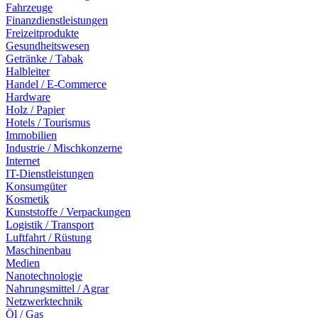
Fahrzeuge
Finanzdienstleistungen
Freizeitprodukte
Gesundheitswesen
Getränke / Tabak
Halbleiter
Handel / E-Commerce
Hardware
Holz / Papier
Hotels / Tourismus
Immobilien
Industrie / Mischkonzerne
Internet
IT-Dienstleistungen
Konsumgüter
Kosmetik
Kunststoffe / Verpackungen
Logistik / Transport
Luftfahrt / Rüstung
Maschinenbau
Medien
Nanotechnologie
Nahrungsmittel / Agrar
Netzwerktechnik
Öl / Gas