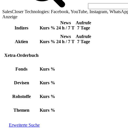
SalesCloser Technologies: Facebook, YouTube, Instagram, WhatsAp
Anzeige
News
Aufrufe
Indizes
Kurs
%
24 h / 7 T
7 Tage
News
Aufrufe
Aktien
Kurs
%
24 h / 7 T
7 Tage
Xetra-Orderbuch
Fonds
Kurs
%
Devisen
Kurs
%
Rohstoffe
Kurs
%
Themen
Kurs
%
Erweiterte Suche