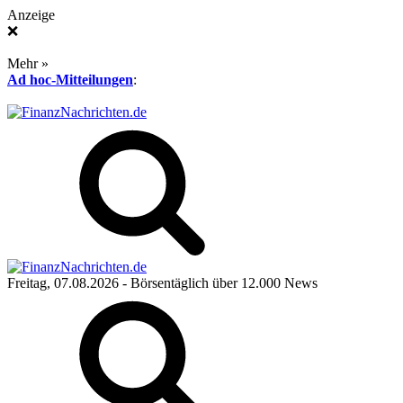
Anzeige
❌
Mehr »
Ad hoc-Mitteilungen
:
Freitag, 07.08.2026
- Börsentäglich über 12.000 News