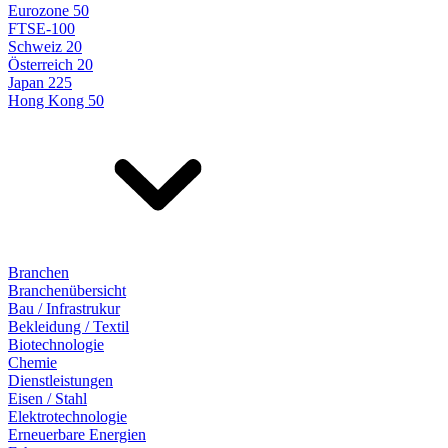
Eurozone 50
FTSE-100
Schweiz 20
Österreich 20
Japan 225
Hong Kong 50
Branchen
Branchenübersicht
Bau / Infrastrukur
Bekleidung / Textil
Biotechnologie
Chemie
Dienstleistungen
Eisen / Stahl
Elektrotechnologie
Erneuerbare Energien