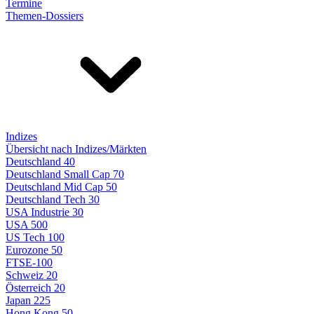
Termine
Themen-Dossiers
Indizes
Übersicht nach Indizes/Märkten
Deutschland 40
Deutschland Small Cap 70
Deutschland Mid Cap 50
Deutschland Tech 30
USA Industrie 30
USA 500
US Tech 100
Eurozone 50
FTSE-100
Schweiz 20
Österreich 20
Japan 225
Hong Kong 50