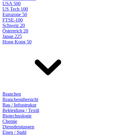
USA 500
US Tech 100
Eurozone 50
FTSE-100
Schweiz 20
Österreich 20
Japan 225
Hong Kong 50
Branchen
Branchenübersicht
Bau / Infrastrukur
Bekleidung / Textil
Biotechnologie
Chemie
Dienstleistungen
Eisen / Stahl