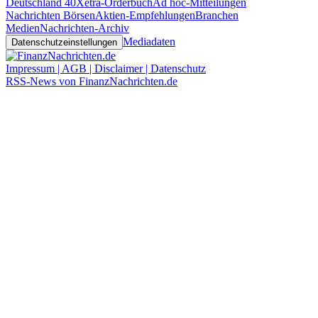
Deutschland 40
Xetra-Orderbuch
Ad hoc-Mitteilungen
Nachrichten Börsen
Aktien-Empfehlungen
Branchen
Medien
Nachrichten-Archiv
Mediadaten
Datenschutzeinstellungen
Impressum | AGB | Disclaimer | Datenschutz
RSS-News von FinanzNachrichten.de