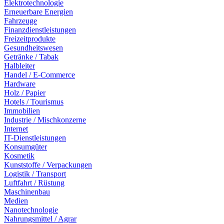
Elektrotechnologie
Erneuerbare Energien
Fahrzeuge
Finanzdienstleistungen
Freizeitprodukte
Gesundheitswesen
Getränke / Tabak
Halbleiter
Handel / E-Commerce
Hardware
Holz / Papier
Hotels / Tourismus
Immobilien
Industrie / Mischkonzerne
Internet
IT-Dienstleistungen
Konsumgüter
Kosmetik
Kunststoffe / Verpackungen
Logistik / Transport
Luftfahrt / Rüstung
Maschinenbau
Medien
Nanotechnologie
Nahrungsmittel / Agrar