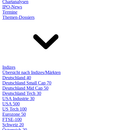
Chartanalysen
IPO-News
Termine
Themen-Dossiers
Indizes
Übersicht nach Indizes/Märkten
Deutschland 40
Deutschland Small Cap 70
Deutschland Mid Cap 50
Deutschland Tech 30
USA Industrie 30
USA 500
US Tech 100
Eurozone 50
FTSE-100
Schweiz 20
Österreich 20