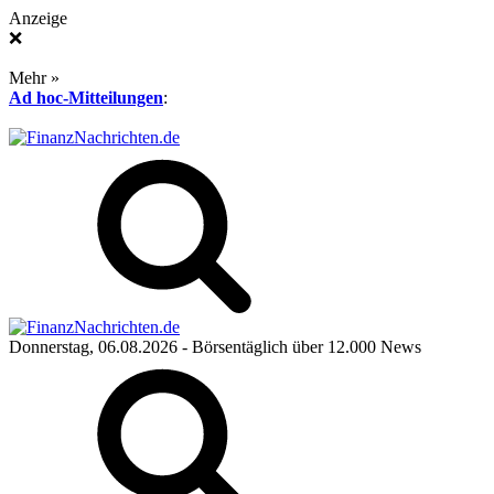
Anzeige
❌
Mehr »
Ad hoc-Mitteilungen
:
Donnerstag, 06.08.2026
- Börsentäglich über 12.000 News