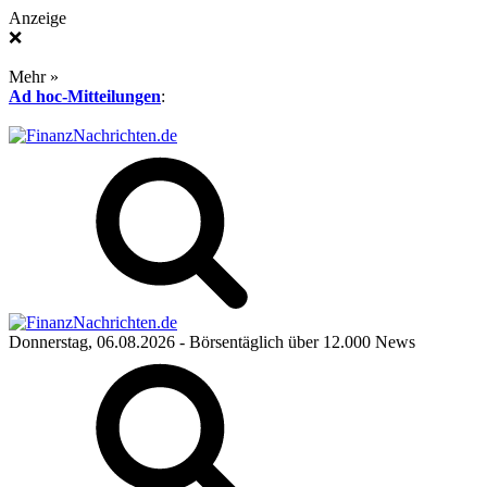
Anzeige
❌
Mehr »
Ad hoc-Mitteilungen
:
Donnerstag, 06.08.2026
- Börsentäglich über 12.000 News