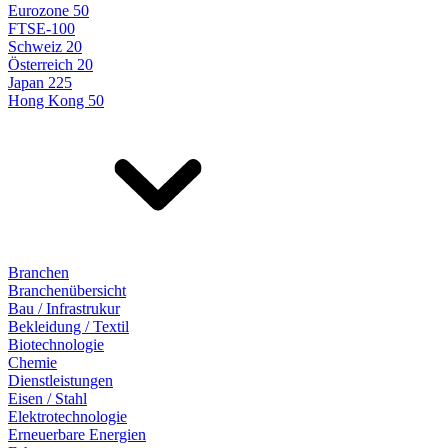
Eurozone 50
FTSE-100
Schweiz 20
Österreich 20
Japan 225
Hong Kong 50
Branchen
Branchenübersicht
Bau / Infrastrukur
Bekleidung / Textil
Biotechnologie
Chemie
Dienstleistungen
Eisen / Stahl
Elektrotechnologie
Erneuerbare Energien