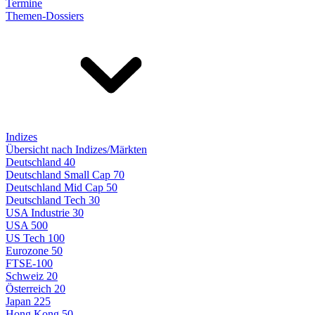
Termine
Themen-Dossiers
Indizes
Übersicht nach Indizes/Märkten
Deutschland 40
Deutschland Small Cap 70
Deutschland Mid Cap 50
Deutschland Tech 30
USA Industrie 30
USA 500
US Tech 100
Eurozone 50
FTSE-100
Schweiz 20
Österreich 20
Japan 225
Hong Kong 50