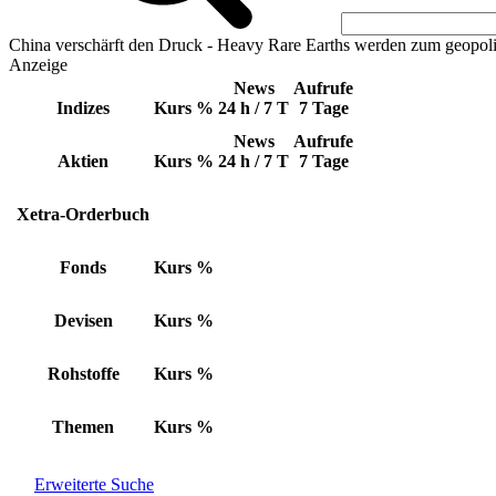
China verschärft den Druck - Heavy Rare Earths werden zum geopoli
Anzeige
News
Aufrufe
Indizes
Kurs
%
24 h / 7 T
7 Tage
News
Aufrufe
Aktien
Kurs
%
24 h / 7 T
7 Tage
Xetra-Orderbuch
Fonds
Kurs
%
Devisen
Kurs
%
Rohstoffe
Kurs
%
Themen
Kurs
%
Erweiterte Suche