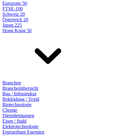
Eurozone 50
FTSE-100
Schweiz 20
Österreich 20
Japan 225
Hong Kong 50
Branchen
Branchenübersicht
Bau / Infrastrukur
Bekleidung / Textil
Biotechnologie
Chemie
Dienstleistungen
Eisen / Stahl
Elektrotechnologie
Erneuerbare Energien