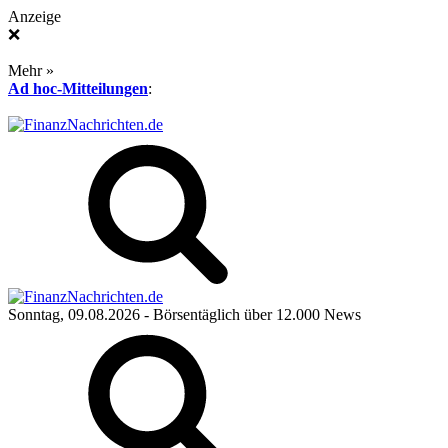
Anzeige
❌
Mehr »
Ad hoc-Mitteilungen
:
Sonntag, 09.08.2026
- Börsentäglich über 12.000 News