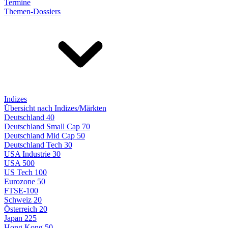
Termine
Themen-Dossiers
Indizes
Übersicht nach Indizes/Märkten
Deutschland 40
Deutschland Small Cap 70
Deutschland Mid Cap 50
Deutschland Tech 30
USA Industrie 30
USA 500
US Tech 100
Eurozone 50
FTSE-100
Schweiz 20
Österreich 20
Japan 225
Hong Kong 50