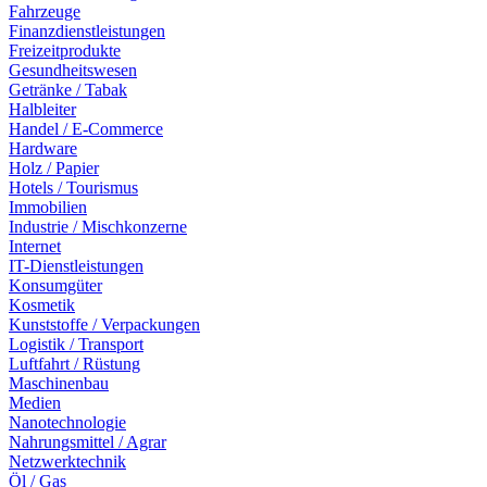
Fahrzeuge
Finanzdienstleistungen
Freizeitprodukte
Gesundheitswesen
Getränke / Tabak
Halbleiter
Handel / E-Commerce
Hardware
Holz / Papier
Hotels / Tourismus
Immobilien
Industrie / Mischkonzerne
Internet
IT-Dienstleistungen
Konsumgüter
Kosmetik
Kunststoffe / Verpackungen
Logistik / Transport
Luftfahrt / Rüstung
Maschinenbau
Medien
Nanotechnologie
Nahrungsmittel / Agrar
Netzwerktechnik
Öl / Gas