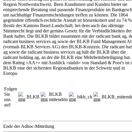
Region Nordwestschweiz. Ihren Kundinnen und Kunden bietet sie
entsprechende Beratung und passende Finanzprodukte im Bankgesch
um nachhaltige Finanzentscheidungen treffen zu können. Die 1864
gegründete öffentlich-rechtliche Anstalt ist börsenkotiert und zu 74 
Besitz des Kantons Basel-Landschaft, bei dem auch das alleinige
Stimmrecht liegt und der gemäss Gesetz für die Verbindlichkeiten der
Bank haftet. Die BLKB bildet zusammen mit der radicant bank ag, d
radicant business services ag sowie der BLKB Fund Management A
(vormals BLKB Services AG) den BLKB-Konzern. Die radicant ba
ag sowie die radicant business services ag hält die BLKB über die
radicant holding ag, an der die BLKB eine Mehrheitsbeteiligung hat.
dem Rating «AA+» mit Ausblick «stabil» von Standard & Poor's ist 
BLKB eine der sichersten Regionalbanken in der Schweiz und in
Europa.
Folgen
Sie
BLKB
BLKB
blkb_ch
BLKB_mittendr
uns
mittendrin
auf:
Ende der Adhoc-Mitteilung