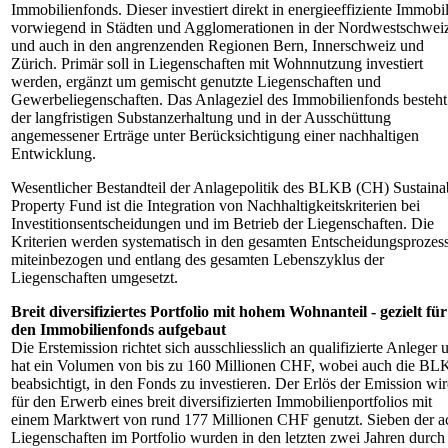
Immobilienfonds. Dieser investiert direkt in energieeffiziente Immobil
vorwiegend in Städten und Agglomerationen in der Nordwestschwei
und auch in den angrenzenden Regionen Bern, Innerschweiz und
Zürich. Primär soll in Liegenschaften mit Wohnnutzung investiert
werden, ergänzt um gemischt genutzte Liegenschaften und
Gewerbeliegenschaften. Das Anlageziel des Immobilienfonds besteht
der langfristigen Substanzerhaltung und in der Ausschüttung
angemessener Erträge unter Berücksichtigung einer nachhaltigen
Entwicklung.
Wesentlicher Bestandteil der Anlagepolitik des BLKB (CH) Sustaina
Property Fund ist die Integration von Nachhaltigkeitskriterien bei
Investitionsentscheidungen und im Betrieb der Liegenschaften. Die
Kriterien werden systematisch in den gesamten Entscheidungsprozes
miteinbezogen und entlang des gesamten Lebenszyklus der
Liegenschaften umgesetzt.
Breit diversifiziertes Portfolio mit hohem Wohnanteil - gezielt für
den Immobilienfonds aufgebaut
Die Erstemission richtet sich ausschliesslich an qualifizierte Anleger 
hat ein Volumen von bis zu 160 Millionen CHF, wobei auch die B
beabsichtigt, in den Fonds zu investieren. Der Erlös der Emission wi
für den Erwerb eines breit diversifizierten Immobilienportfolios mit
einem Marktwert von rund 177 Millionen CHF genutzt. Sieben der a
Liegenschaften im Portfolio wurden in den letzten zwei Jahren durch