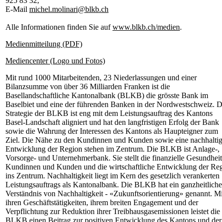
925 83 32,
E-Mail
michel.molinari@blkb.ch
Alle Informationen finden Sie auf
www.blkb.ch/medien
.
Medienmitteilung (PDF)
Mediencenter (Logo und Fotos)
Mit rund 1000 Mitarbeitenden, 23 Niederlassungen und einer
Bilanzsumme von über 36 Milliarden Franken ist die
Basellandschaftliche Kantonalbank (BLKB) die grösste Bank im
Baselbiet und eine der führenden Banken in der Nordwestschweiz. D
Strategie der BLKB ist eng mit dem Leistungsauftrag des Kantons
Basel-Landschaft aligniert und hat den langfristigen Erfolg der Bank
sowie die Wahrung der Interessen des Kantons als Haupteigner zum
Ziel. Die Nähe zu den Kundinnen und Kunden sowie eine nachhalti
Entwicklung der Region stehen im Zentrum. Die BLKB ist Anlage-,
Vorsorge- und Unternehmerbank. Sie stellt die finanzielle Gesundheit
Kundinnen und Kunden und die wirtschaftliche Entwicklung der Re
ins Zentrum. Nachhaltigkeit liegt im Kern des gesetzlich verankerten
Leistungsauftrags als Kantonalbank. Die BLKB hat ein ganzheitliche
Verständnis von Nachhaltigkeit - «Zukunftsorientierung» genannt. Mi
ihren Geschäftstätigkeiten, ihrem breiten Engagement und der
Verpflichtung zur Reduktion ihrer Treibhausgasemissionen leistet die
BLKB einen Beitrag zur positiven Entwicklung des Kantons und der