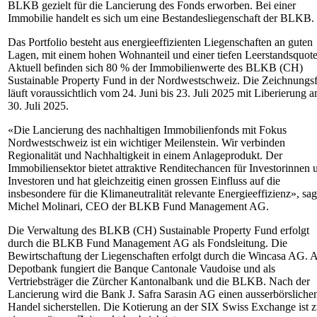
BLKB gezielt für die Lancierung des Fonds erworben. Bei einer
Immobilie handelt es sich um eine Bestandesliegenschaft der BLKB.
Das Portfolio besteht aus energieeffizienten Liegenschaften an guten
Lagen, mit einem hohen Wohnanteil und einer tiefen Leerstandsquote
Aktuell befinden sich 80 % der Immobilienwerte des BLKB (CH)
Sustainable Property Fund in der Nordwestschweiz. Die Zeichnungsf
läuft voraussichtlich vom 24. Juni bis 23. Juli 2025 mit Liberierung 
30. Juli 2025.
«Die Lancierung des nachhaltigen Immobilienfonds mit Fokus
Nordwestschweiz ist ein wichtiger Meilenstein. Wir verbinden
Regionalität und Nachhaltigkeit in einem Anlageprodukt. Der
Immobiliensektor bietet attraktive Renditechancen für Investorinnen 
Investoren und hat gleichzeitig einen grossen Einfluss auf die
insbesondere für die Klimaneutralität relevante Energieeffizienz», sag
Michel Molinari, CEO der BLKB Fund Management AG.
Die Verwaltung des BLKB (CH) Sustainable Property Fund erfolgt
durch die BLKB Fund Management AG als Fondsleitung. Die
Bewirtschaftung der Liegenschaften erfolgt durch die Wincasa AG. A
Depotbank fungiert die Banque Cantonale Vaudoise und als
Vertriebsträger die Zürcher Kantonalbank und die BLKB. Nach der
Lancierung wird die Bank J. Safra Sarasin AG einen ausserbörsliche
Handel sicherstellen. Die Kotierung an der SIX Swiss Exchange ist 