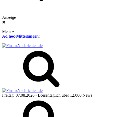
Anzeige
❌
Mehr »
Ad hoc-Mitteilungen
:
Freitag, 07.08.2026
- Börsentäglich über 12.000 News