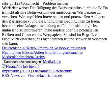
sehr gut
1
2
3
4
5
6
schlecht
Problem melden
Werbehinweise:
Die Billigung des Basisprospekts durch die BaFin
ist nicht als ihre Befürwortung der angebotenen Wertpapiere zu
verstehen. Wir empfehlen Interessenten und potenziellen Anlegern
den Basisprospekt und die Endgültigen Bedingungen zu lesen,
bevor sie eine Anlageentscheidung treffen, um sich möglichst
umfassend zu informieren, insbesondere über die potenziellen
Risiken und Chancen des Wertpapiers. Sie sind im Begriff, ein
Produkt zu erwerben, das nicht einfach ist und schwer zu verstehen
sein kann.
Deutschland 40
Xetra-Orderbuch
Ad hoc-Mitteilungen
Nachrichten Börsen
Aktien-Empfehlungen
Branchen
Medien
Nachrichten-Archiv
Mediadaten
Datenschutzeinstellungen
Impressum | AGB | Disclaimer | Datenschutz
RSS-News von FinanzNachrichten.de