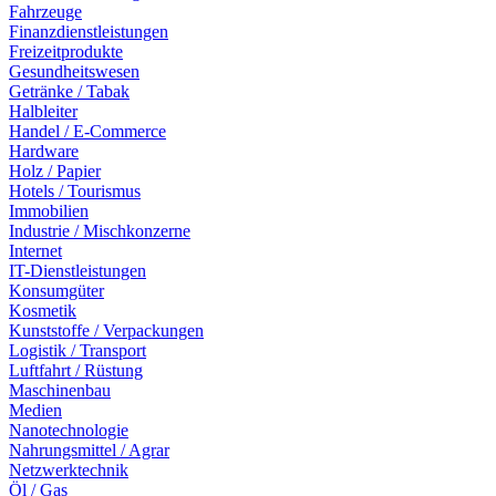
Fahrzeuge
Finanzdienstleistungen
Freizeitprodukte
Gesundheitswesen
Getränke / Tabak
Halbleiter
Handel / E-Commerce
Hardware
Holz / Papier
Hotels / Tourismus
Immobilien
Industrie / Mischkonzerne
Internet
IT-Dienstleistungen
Konsumgüter
Kosmetik
Kunststoffe / Verpackungen
Logistik / Transport
Luftfahrt / Rüstung
Maschinenbau
Medien
Nanotechnologie
Nahrungsmittel / Agrar
Netzwerktechnik
Öl / Gas