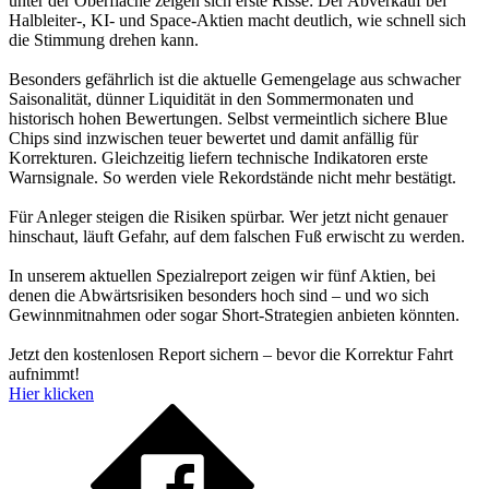
unter der Oberfläche zeigen sich erste Risse: Der Abverkauf bei
Halbleiter-, KI- und Space-Aktien macht deutlich, wie schnell sich
die Stimmung drehen kann.
Besonders gefährlich ist die aktuelle Gemengelage aus schwacher
Saisonalität, dünner Liquidität in den Sommermonaten und
historisch hohen Bewertungen. Selbst vermeintlich sichere Blue
Chips sind inzwischen teuer bewertet und damit anfällig für
Korrekturen. Gleichzeitig liefern technische Indikatoren erste
Warnsignale. So werden viele Rekordstände nicht mehr bestätigt.
Für Anleger steigen die Risiken spürbar. Wer jetzt nicht genauer
hinschaut, läuft Gefahr, auf dem falschen Fuß erwischt zu werden.
In unserem aktuellen Spezialreport zeigen wir fünf Aktien, bei
denen die Abwärtsrisiken besonders hoch sind – und wo sich
Gewinnmitnahmen oder sogar Short-Strategien anbieten könnten.
Jetzt den kostenlosen Report sichern – bevor die Korrektur Fahrt
aufnimmt!
Hier klicken