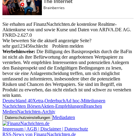
Sie erhalten auf FinanzNachrichten.de kostenlose Realtime-
Aktienkurse von
und
sowie Kurse und Daten von
ARIVA.DE AG
.
FNRD-2.627.0
Wie bewerten Sie die aktuell angezeigte Seite?
sehr gut
1
2
3
4
5
6
schlecht
Problem melden
Werbehinweise:
Die Billigung des Basisprospekts durch die BaFin
ist nicht als ihre Befürwortung der angebotenen Wertpapiere zu
verstehen. Wir empfehlen Interessenten und potenziellen Anlegern
den Basisprospekt und die Endgültigen Bedingungen zu lesen,
bevor sie eine Anlageentscheidung treffen, um sich möglichst
umfassend zu informieren, insbesondere über die potenziellen
Risiken und Chancen des Wertpapiers. Sie sind im Begriff, ein
Produkt zu erwerben, das nicht einfach ist und schwer zu verstehen
sein kann.
Deutschland 40
Xetra-Orderbuch
Ad hoc-Mitteilungen
Nachrichten Börsen
Aktien-Empfehlungen
Branchen
Medien
Nachrichten-Archiv
Mediadaten
Datenschutzeinstellungen
Impressum | AGB | Disclaimer | Datenschutz
RSS-News von FinanzNachrichten.de