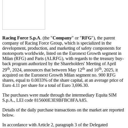
Racing Force S.p.A
. (the "
Company
" or "
RFG
"), the parent
company of Racing Force Group, which is specialized in the
development, production, and marketing of safety components for
motorsports worldwide, listed on the Euronext Growth segment in
Milan (RFG) and Paris (ALRFG), with regards to the treasury buy-
back program authorized by the Shareholders' Meeting of April
th
th
th
29
, 2024, announces that between May 12
and 16
, 2025, it
acquired on the Euronext Growth Milan segment no. 900 RFG
shares, equal to 0.0033% of the share capital, at an average price of
Euro 4.11 per share for a total of Euro 3,696.30.
The purchases were made through the intermediary Equita SIM
S.p.A., LEI code 815600E3E9BFBC8FAA85.
Details of the daily purchase transactions on the market are reported
below.
In accordance with Article 2, paragraph 3 of the Delegated