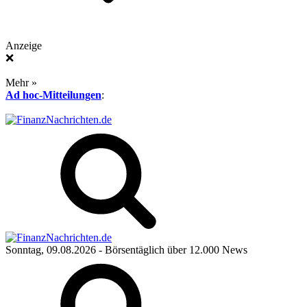
Anzeige
❌
Mehr »
Ad hoc-Mitteilungen
:
Sonntag, 09.08.2026
- Börsentäglich über 12.000 News