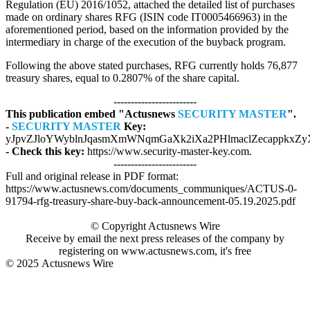
Regulation (EU) 2016/1052, attached the detailed list of purchases
made on ordinary shares RFG (ISIN code IT0005466963) in the
aforementioned period, based on the information provided by the
intermediary in charge of the execution of the buyback program.
Following the above stated purchases, RFG currently holds 76,877
treasury shares, equal to 0.2807% of the share capital.
------------------------
This publication embed "Actusnews
SECURITY MASTER
".
-
SECURITY MASTER
Key:
yJpvZJloYWyblnJqasmXmWNqmGaXk2iXa2PHlmaclZecappkxZ
- Check this key:
https://www.security-master-key.com.
------------------------
Full and original release in PDF format:
https://www.actusnews.com/documents_communiques/ACTUS-0-
91794-rfg-treasury-share-buy-back-announcement-05.19.2025.pdf
© Copyright Actusnews Wire
Receive by email the next press releases of the company by
registering on www.actusnews.com, it's free
© 2025
Actusnews Wire