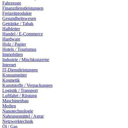
Fahrzeuge
Finanzdienstleistungen
Freizeitprodukte
Gesundheitswesen
Getränke / Tabak
Halbleiter
Handel / E-Commerce
Hardware
Holz / Papier
Hotels / Tourismus
Immobilien
Industrie / Mischkonzerne
Internet
IT-Dienstleistungen
Konsumgüter
Kosmetik
Kunststoffe / Verpackungen
Logistik / Transport
Luftfahrt / Rüstung
Maschinenbau
Medien
Nanotechnologie
Nahrungsmittel / Agrar
Netzwerktechnik
Öl / Gas