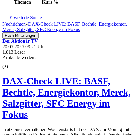
Themen
Kurs
%
Erweiterte Suche
Nachrichten
»
DAX-Check LIVE: BASF, Bechtle, Energiekontor,
Merck, Salzgitter, SFC Energy im Fokus
Push Mitteilungen
Der Aktionär TV
20.05.2025 09:21 Uhr
1.813 Leser
Artikel bewerten:
(
2
)
DAX-Check LIVE: BASF,
Bechtle, Energiekontor, Merck,
Salzgitter, SFC Energy im
Fokus
Trotz eines verhaltenen Wochenstarts hat der DAX am Montag mit
einem kräftigen Endspurt ein neues Allzeithoch erzielt. Der deutsche