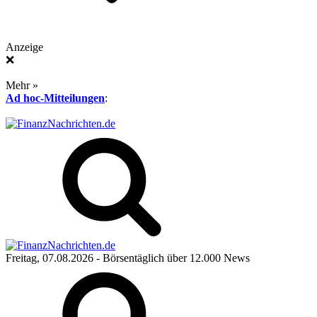
Anzeige
❌
Mehr »
Ad hoc-Mitteilungen
:
Freitag, 07.08.2026
- Börsentäglich über 12.000 News