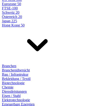
Eurozone 50
FTSE-100
Schweiz 20
Österreich 20
Japan 225
Hong Kong 50
Branchen
Branchenübersicht
Bau / Infrastrukur
Bekleidung / Textil
Biotechnologie
Chemie
Dienstleistungen
Eisen / Stahl
Elektrotechnologie
Erneuerbare Energien