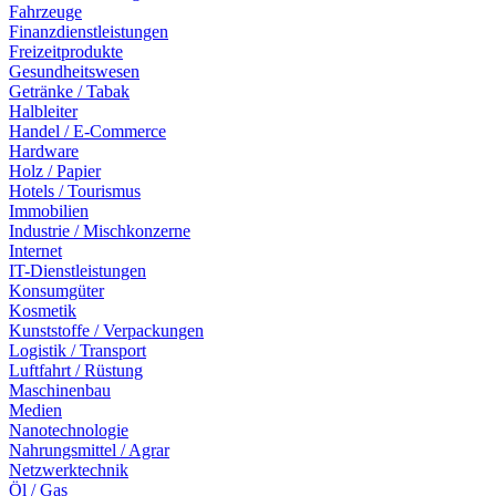
Fahrzeuge
Finanzdienstleistungen
Freizeitprodukte
Gesundheitswesen
Getränke / Tabak
Halbleiter
Handel / E-Commerce
Hardware
Holz / Papier
Hotels / Tourismus
Immobilien
Industrie / Mischkonzerne
Internet
IT-Dienstleistungen
Konsumgüter
Kosmetik
Kunststoffe / Verpackungen
Logistik / Transport
Luftfahrt / Rüstung
Maschinenbau
Medien
Nanotechnologie
Nahrungsmittel / Agrar
Netzwerktechnik
Öl / Gas