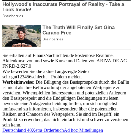
Sie erhalten auf FinanzNachrichten.de kostenlose Realtime-
Aktienkurse von
und
sowie Kurse und Daten von
ARIVA.DE AG
.
FNRD-2.627.0
Wie bewerten Sie die aktuell angezeigte Seite?
sehr gut
1
2
3
4
5
6
schlecht
Problem melden
Werbehinweise:
Die Billigung des Basisprospekts durch die BaFin
ist nicht als ihre Befürwortung der angebotenen Wertpapiere zu
verstehen. Wir empfehlen Interessenten und potenziellen Anlegern
den Basisprospekt und die Endgültigen Bedingungen zu lesen,
bevor sie eine Anlageentscheidung treffen, um sich möglichst
umfassend zu informieren, insbesondere über die potenziellen
Risiken und Chancen des Wertpapiers. Sie sind im Begriff, ein
Produkt zu erwerben, das nicht einfach ist und schwer zu verstehen
sein kann.
Deutschland 40
Xetra-Orderbuch
Ad hoc-Mitteilungen