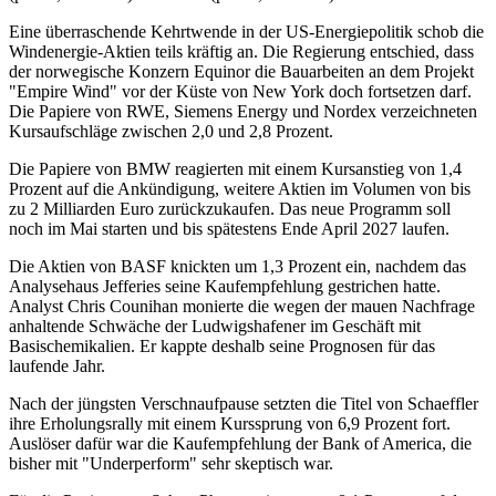
Eine überraschende Kehrtwende in der US-Energiepolitik schob die
Windenergie-Aktien teils kräftig an. Die Regierung entschied, dass
der norwegische Konzern Equinor die Bauarbeiten an dem Projekt
"Empire Wind" vor der Küste von New York doch fortsetzen darf.
Die Papiere von RWE, Siemens Energy und Nordex verzeichneten
Kursaufschläge zwischen 2,0 und 2,8 Prozent.
Die Papiere von BMW reagierten mit einem Kursanstieg von 1,4
Prozent auf die Ankündigung, weitere Aktien im Volumen von bis
zu 2 Milliarden Euro zurückzukaufen. Das neue Programm soll
noch im Mai starten und bis spätestens Ende April 2027 laufen.
Die Aktien von BASF knickten um 1,3 Prozent ein, nachdem das
Analysehaus Jefferies seine Kaufempfehlung gestrichen hatte.
Analyst Chris Counihan monierte die wegen der mauen Nachfrage
anhaltende Schwäche der Ludwigshafener im Geschäft mit
Basischemikalien. Er kappte deshalb seine Prognosen für das
laufende Jahr.
Nach der jüngsten Verschnaufpause setzten die Titel von Schaeffler
ihre Erholungsrally mit einem Kurssprung von 6,9 Prozent fort.
Auslöser dafür war die Kaufempfehlung der Bank of America, die
bisher mit "Underperform" sehr skeptisch war.