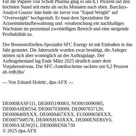
Für die Papiere von Schott Pharma ging es um 8,1 Prozent auf den
höchsten Stand seit mehr als sechs Monaten nach oben. Barclays-
Analyst Gaurav Jain hatte sie zuvor von "Equal Weight" auf
"Overweight" hochgestuft. Er traut dem Spezialisten für
Arzneimittelaufbewahrung und -verabreichung ein nachhaltiges
Wachstum im prozentual zweistelligen Bereich und eine steigende
Profitabilität zu.
Der Brennstoffzellen-Spezialist SFC Energy ist mit Einbußen in das
Jahr gestartet. Die Jahresziele wurden zwar bestätigt, die Anleger
störten sich aber womöglich an der Auftragslage. Der
Auftragsbestand lag Ende März 2025 deutlich unter dem
Vorjahresniveau. Die SFC-Anteilsscheine sackten um 9,2 Prozent
ab./edh/jha/
--- Von Eduard Holetic, dpa-AFX ---
DE000BASF111, DE0005190003, NO0010096985,
DE000A0D6554, DE0007030009, DE0007037129,
DE0008469XXX, DE0008467XXX, EU0009658XXX,
DE0007568578, DE000SHA0XXX, DE000ENER6Y0,
DE000A3ENQ51, DE000RENK730
© 2025 dpa-AFX