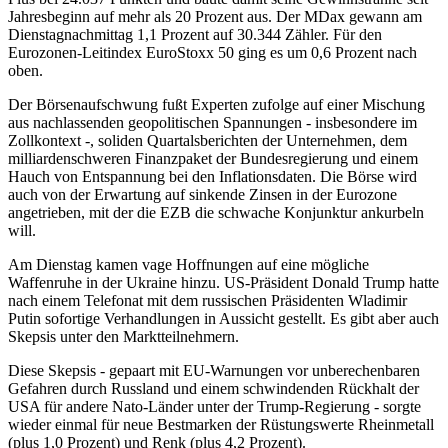
Jahresbeginn auf mehr als 20 Prozent aus. Der MDax gewann am
Dienstagnachmittag 1,1 Prozent auf 30.344 Zähler. Für den
Eurozonen-Leitindex EuroStoxx 50 ging es um 0,6 Prozent nach
oben.
Der Börsenaufschwung fußt Experten zufolge auf einer Mischung
aus nachlassenden geopolitischen Spannungen - insbesondere im
Zollkontext -, soliden Quartalsberichten der Unternehmen, dem
milliardenschweren Finanzpaket der Bundesregierung und einem
Hauch von Entspannung bei den Inflationsdaten. Die Börse wird
auch von der Erwartung auf sinkende Zinsen in der Eurozone
angetrieben, mit der die EZB die schwache Konjunktur ankurbeln
will.
Am Dienstag kamen vage Hoffnungen auf eine mögliche
Waffenruhe in der Ukraine hinzu. US-Präsident Donald Trump hatte
nach einem Telefonat mit dem russischen Präsidenten Wladimir
Putin sofortige Verhandlungen in Aussicht gestellt. Es gibt aber auch
Skepsis unter den Marktteilnehmern.
Diese Skepsis - gepaart mit EU-Warnungen vor unberechenbaren
Gefahren durch Russland und einem schwindenden Rückhalt der
USA für andere Nato-Länder unter der Trump-Regierung - sorgte
wieder einmal für neue Bestmarken der Rüstungswerte Rheinmetall
(plus 1,0 Prozent) und Renk (plus 4,2 Prozent).