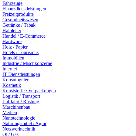
Fahrzeuge
Finanzdienstleistungen
Freizeitprodukte
Gesundheitswesen
Getränke / Tabak
Halbleiter
Handel / E-Commerce
Hardware
Holz / Papier
Hotels / Tourismus
Immobilien
Industrie / Mischkonzerne
Internet
IT-Dienstleistungen
Konsumgüter
Kosmetik
Kunststoffe / Verpackungen
Logistik / Transport
Luftfahrt / Rüstung
Maschinenbau
Medien
Nanotechnologie
Nahrungsmittel / Agrar
Netzwerktechnik
Öl / Gas