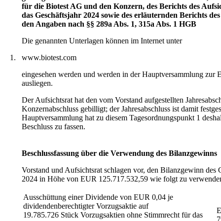
für die Biotest AG und den Konzern, des Berichts des Aufsic
das Geschäftsjahr 2024 sowie des erläuternden Berichts de
den Angaben nach §§ 289a Abs. 1, 315a Abs. 1 HGB
Die genannten Unterlagen können im Internet unter
1.
www.biotest.com
eingesehen werden und werden in der Hauptversammlung zur 
ausliegen.
Der Aufsichtsrat hat den vom Vorstand aufgestellten Jahresabsc
Konzernabschluss gebilligt; der Jahresabschluss ist damit festgest
Hauptversammlung hat zu diesem Tagesordnungspunkt 1 desha
Beschluss zu fassen.
Beschlussfassung über die Verwendung des Bilanzgewinns
Vorstand und Aufsichtsrat schlagen vor, den Bilanzgewinn des 
2024 in Höhe von EUR 125.717.532,59 wie folgt zu verwende
Ausschüttung einer Dividende von EUR 0,04 je
dividendenberechtigter Vorzugsaktie auf
19.785.726 Stück Vorzugsaktien ohne Stimmrecht für das
7