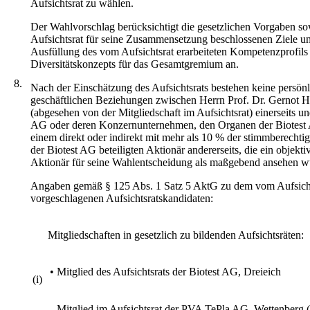
Aufsichtsrat zu wählen.
Der Wahlvorschlag berücksichtigt die gesetzlichen Vorgaben s
Aufsichtsrat für seine Zusammensetzung beschlossenen Ziele und
Ausfüllung des vom Aufsichtsrat erarbeiteten Kompetenzprofils
Diversitätskonzepts für das Gesamtgremium an.
8.
Nach der Einschätzung des Aufsichtsrats bestehen keine persön
geschäftlichen Beziehungen zwischen Herrn Prof. Dr. Gernot He
(abgesehen von der Mitgliedschaft im Aufsichtsrat) einerseits un
AG oder deren Konzernunternehmen, den Organen der Biotest
einem direkt oder indirekt mit mehr als 10 % der stimmberechti
der Biotest AG beteiligten Aktionär andererseits, die ein objektiv
Aktionär für seine Wahlentscheidung als maßgebend ansehen w
Angaben gemäß § 125 Abs. 1 Satz 5 AktG zu dem vom Aufsicht
vorgeschlagenen Aufsichtsratskandidaten:
Mitgliedschaften in gesetzlich zu bildenden Aufsichtsräten:
•
Mitglied des Aufsichtsrats der Biotest AG, Dreieich
(i)
Mitglied im Aufsichtsrat der PVA TePla AG, Wettenberg (