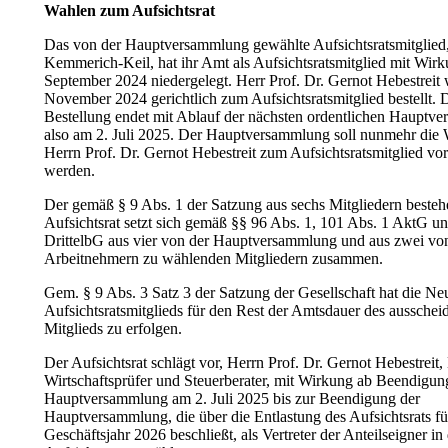
Wahlen zum Aufsichtsrat
Das von der Hauptversammlung gewählte Aufsichtsratsmitglied
Kemmerich-Keil, hat ihr Amt als Aufsichtsratsmitglied mit Wir
September 2024 niedergelegt. Herr Prof. Dr. Gernot Hebestreit
November 2024 gerichtlich zum Aufsichtsratsmitglied bestellt. D
Bestellung endet mit Ablauf der nächsten ordentlichen Hauptv
also am 2. Juli 2025. Der Hauptversammlung soll nunmehr die
Herrn Prof. Dr. Gernot Hebestreit zum Aufsichtsratsmitglied vo
werden.
Der gemäß § 9 Abs. 1 der Satzung aus sechs Mitgliedern beste
Aufsichtsrat setzt sich gemäß §§ 96 Abs. 1, 101 Abs. 1 AktG un
DrittelbG aus vier von der Hauptversammlung und aus zwei vo
Arbeitnehmern zu wählenden Mitgliedern zusammen.
Gem. § 9 Abs. 3 Satz 3 der Satzung der Gesellschaft hat die N
Aufsichtsratsmitglieds für den Rest der Amtsdauer des aussche
Mitglieds zu erfolgen.
Der Aufsichtsrat schlägt vor, Herrn Prof. Dr. Gernot Hebestreit
Wirtschaftsprüfer und Steuerberater, mit Wirkung ab Beendigun
Hauptversammlung am 2. Juli 2025 bis zur Beendigung der
Hauptversammlung, die über die Entlastung des Aufsichtsrats fü
Geschäftsjahr 2026 beschließt, als Vertreter der Anteilseigner in