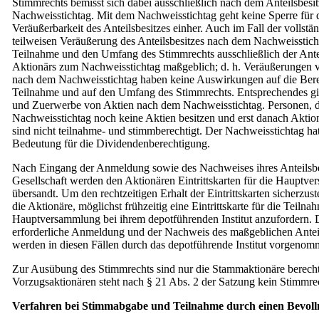
Stimmrechts bemisst sich dabei ausschließlich nach dem Anteilsbesi
Nachweisstichtag. Mit dem Nachweisstichtag geht keine Sperre für 
Veräußerbarkeit des Anteilsbesitzes einher. Auch im Fall der vollstä
teilweisen Veräußerung des Anteilsbesitzes nach dem Nachweisstichta
Teilnahme und den Umfang des Stimmrechts ausschließlich der Antei
Aktionärs zum Nachweisstichtag maßgeblich; d. h. Veräußerungen 
nach dem Nachweisstichtag haben keine Auswirkungen auf die Bere
Teilnahme und auf den Umfang des Stimmrechts. Entsprechendes gi
und Zuerwerbe von Aktien nach dem Nachweisstichtag. Personen, 
Nachweisstichtag noch keine Aktien besitzen und erst danach Aktio
sind nicht teilnahme- und stimmberechtigt. Der Nachweisstichtag ha
Bedeutung für die Dividendenberechtigung.
Nach Eingang der Anmeldung sowie des Nachweises ihres Anteilsbes
Gesellschaft werden den Aktionären Eintrittskarten für die Hauptv
übersandt. Um den rechtzeitigen Erhalt der Eintrittskarten sicherzuste
die Aktionäre, möglichst frühzeitig eine Eintrittskarte für die Teilna
Hauptversammlung bei ihrem depotführenden Institut anzufordern. 
erforderliche Anmeldung und der Nachweis des maßgeblichen Anteil
werden in diesen Fällen durch das depotführende Institut vorgenom
Zur Ausübung des Stimmrechts sind nur die Stammaktionäre berecht
Vorzugsaktionären steht nach § 21 Abs. 2 der Satzung kein Stimmre
Verfahren bei Stimmabgabe und Teilnahme durch einen Bevoll