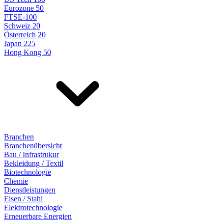
Eurozone 50
FTSE-100
Schweiz 20
Österreich 20
Japan 225
Hong Kong 50
Branchen
Branchenübersicht
Bau / Infrastrukur
Bekleidung / Textil
Biotechnologie
Chemie
Dienstleistungen
Eisen / Stahl
Elektrotechnologie
Erneuerbare Energien