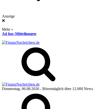
Anzeige
❌
Mehr »
Ad hoc-Mitteilungen
:
Donnerstag, 06.08.2026
- Börsentäglich über 12.000 News