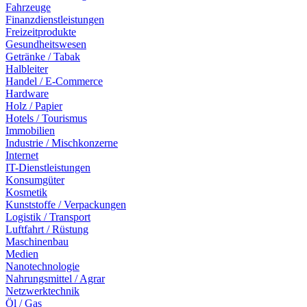
Fahrzeuge
Finanzdienstleistungen
Freizeitprodukte
Gesundheitswesen
Getränke / Tabak
Halbleiter
Handel / E-Commerce
Hardware
Holz / Papier
Hotels / Tourismus
Immobilien
Industrie / Mischkonzerne
Internet
IT-Dienstleistungen
Konsumgüter
Kosmetik
Kunststoffe / Verpackungen
Logistik / Transport
Luftfahrt / Rüstung
Maschinenbau
Medien
Nanotechnologie
Nahrungsmittel / Agrar
Netzwerktechnik
Öl / Gas