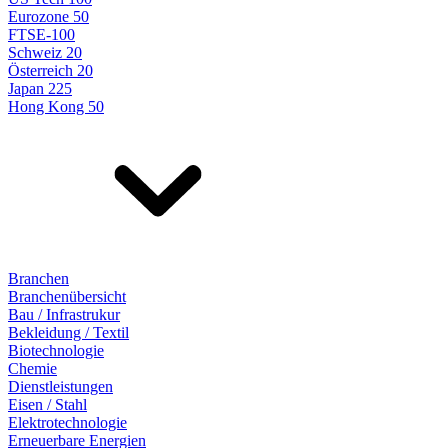
Eurozone 50
FTSE-100
Schweiz 20
Österreich 20
Japan 225
Hong Kong 50
Branchen
Branchenübersicht
Bau / Infrastrukur
Bekleidung / Textil
Biotechnologie
Chemie
Dienstleistungen
Eisen / Stahl
Elektrotechnologie
Erneuerbare Energien