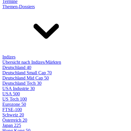
Termine
Themen-Dossiers
Indizes
Übersicht nach Indizes/Märkten
Deutschland 40
Deutschland Small Cap 70
Deutschland Mid Cap 50
Deutschland Tech 30
USA Industrie 30
USA 500
US Tech 100
Eurozone 50
FTSE-100
Schweiz 20
Österreich 20
Japan 225
Hong Kong 50