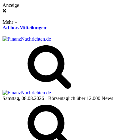
Anzeige
❌
Mehr »
Ad hoc-Mitteilungen
:
Samstag, 08.08.2026
- Börsentäglich über 12.000 News