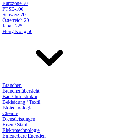
Eurozone 50
FTSE-100
Schweiz 20
Österreich 20
Japan 225
Hong Kong 50
Branchen
Branchenübersicht
Bau / Infrastrukur
Bekleidung / Textil
Biotechnologie
Chemie
Dienstleistungen
Eisen / Stahl
Elektrotechnologie
Erneuerbare Energien