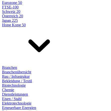
Eurozone 50
FTSE-100
Schweiz 20
Österreich 20
Japan 225
Hong Kong 50
Branchen
Branchenübersicht
Bau / Infrastrukur
Bekleidung / Textil
Biotechnologie
Chemie
Dienstleistungen
Eisen / Stahl
Elektrotechnologie
Erneuerbare Energien