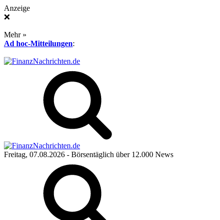
Anzeige
❌
Mehr »
Ad hoc-Mitteilungen
:
Freitag, 07.08.2026
- Börsentäglich über 12.000 News