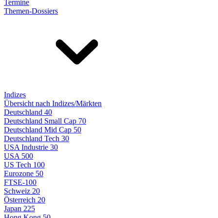
Termine
Themen-Dossiers
Indizes
Übersicht nach Indizes/Märkten
Deutschland 40
Deutschland Small Cap 70
Deutschland Mid Cap 50
Deutschland Tech 30
USA Industrie 30
USA 500
US Tech 100
Eurozone 50
FTSE-100
Schweiz 20
Österreich 20
Japan 225
Hong Kong 50