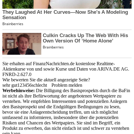
Sie erhalten auf FinanzNachrichten.de kostenlose Realtime-
Aktienkurse von
und
sowie Kurse und Daten von
ARIVA.DE AG
.
FNRD-2.627.0
Wie bewerten Sie die aktuell angezeigte Seite?
sehr gut
1
2
3
4
5
6
schlecht
Problem melden
Werbehinweise:
Die Billigung des Basisprospekts durch die BaFin
ist nicht als ihre Befürwortung der angebotenen Wertpapiere zu
verstehen. Wir empfehlen Interessenten und potenziellen Anlegern
den Basisprospekt und die Endgültigen Bedingungen zu lesen,
bevor sie eine Anlageentscheidung treffen, um sich möglichst
umfassend zu informieren, insbesondere über die potenziellen
Risiken und Chancen des Wertpapiers. Sie sind im Begriff, ein
Produkt zu erwerben, das nicht einfach ist und schwer zu verstehen
sein kann.