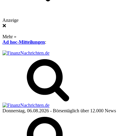
Anzeige
❌
Mehr »
Ad hoc-Mitteilungen
:
Donnerstag, 06.08.2026
- Börsentäglich über 12.000 News