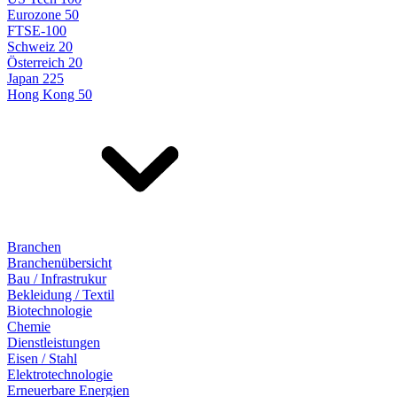
Eurozone 50
FTSE-100
Schweiz 20
Österreich 20
Japan 225
Hong Kong 50
Branchen
Branchenübersicht
Bau / Infrastrukur
Bekleidung / Textil
Biotechnologie
Chemie
Dienstleistungen
Eisen / Stahl
Elektrotechnologie
Erneuerbare Energien