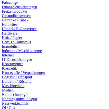
Fahrzeuge
Finanzdienstleistungen
Freizeitprodukte
Gesundheitswesen
Getränke / Tabak
Halbleiter
Handel / E-Commerce
Hardware
Holz / Papier
Hotels / Tourismus
Immobilien
Industrie / Mischkonzerne
Internet
IT-Dienstleistungen
Konsumgüter
Kosmetik
Kunststoffe / Verpackungen
Logistik / Transport
Luftfahrt / Rüstung
Maschinenbau
Medien
Nanotechnologie
Nahrungsmittel / Agrar
Netzwerktechnik
Öl / Gas