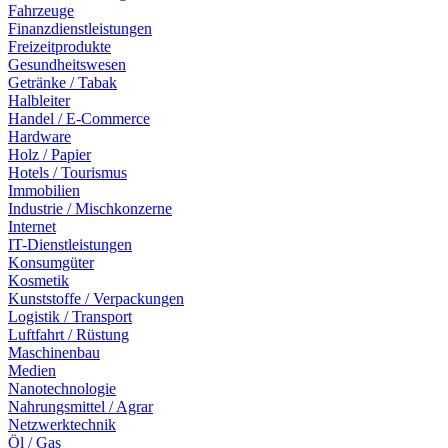
Fahrzeuge
Finanzdienstleistungen
Freizeitprodukte
Gesundheitswesen
Getränke / Tabak
Halbleiter
Handel / E-Commerce
Hardware
Holz / Papier
Hotels / Tourismus
Immobilien
Industrie / Mischkonzerne
Internet
IT-Dienstleistungen
Konsumgüter
Kosmetik
Kunststoffe / Verpackungen
Logistik / Transport
Luftfahrt / Rüstung
Maschinenbau
Medien
Nanotechnologie
Nahrungsmittel / Agrar
Netzwerktechnik
Öl / Gas