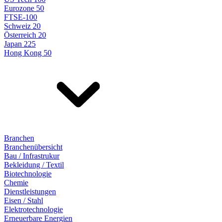
Eurozone 50
FTSE-100
Schweiz 20
Österreich 20
Japan 225
Hong Kong 50
Branchen
Branchenübersicht
Bau / Infrastrukur
Bekleidung / Textil
Biotechnologie
Chemie
Dienstleistungen
Eisen / Stahl
Elektrotechnologie
Erneuerbare Energien