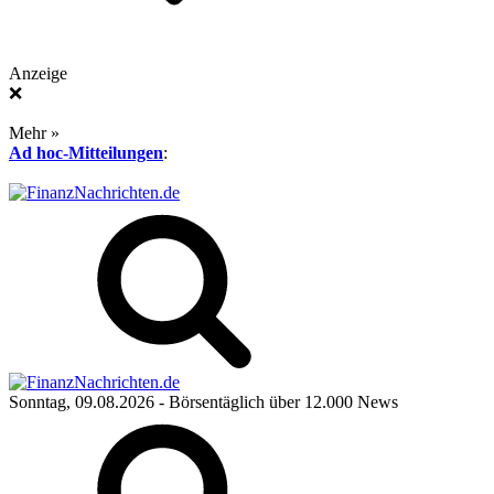
Anzeige
❌
Mehr »
Ad hoc-Mitteilungen
:
Sonntag, 09.08.2026
- Börsentäglich über 12.000 News