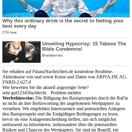
Sie erhalten auf FinanzNachrichten.de kostenlose Realtime-
Aktienkurse von
und
sowie Kurse und Daten von
ARIVA.DE AG
.
FNRD-2.627.0
Wie bewerten Sie die aktuell angezeigte Seite?
sehr gut
1
2
3
4
5
6
schlecht
Problem melden
Werbehinweise:
Die Billigung des Basisprospekts durch die BaFin
ist nicht als ihre Befürwortung der angebotenen Wertpapiere zu
verstehen. Wir empfehlen Interessenten und potenziellen Anlegern
den Basisprospekt und die Endgültigen Bedingungen zu lesen,
bevor sie eine Anlageentscheidung treffen, um sich möglichst
umfassend zu informieren, insbesondere über die potenziellen
Risiken und Chancen des Wertpapiers. Sie sind im Begriff, ein