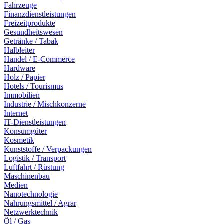
Fahrzeuge
Finanzdienstleistungen
Freizeitprodukte
Gesundheitswesen
Getränke / Tabak
Halbleiter
Handel / E-Commerce
Hardware
Holz / Papier
Hotels / Tourismus
Immobilien
Industrie / Mischkonzerne
Internet
IT-Dienstleistungen
Konsumgüter
Kosmetik
Kunststoffe / Verpackungen
Logistik / Transport
Luftfahrt / Rüstung
Maschinenbau
Medien
Nanotechnologie
Nahrungsmittel / Agrar
Netzwerktechnik
Öl / Gas