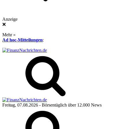
Anzeige
❌
Mehr »
Ad hoc-Mitteilungen
:
Freitag, 07.08.2026
- Börsentäglich über 12.000 News