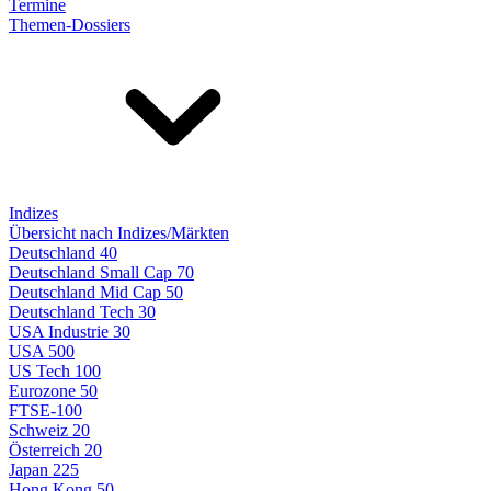
Termine
Themen-Dossiers
Indizes
Übersicht nach Indizes/Märkten
Deutschland 40
Deutschland Small Cap 70
Deutschland Mid Cap 50
Deutschland Tech 30
USA Industrie 30
USA 500
US Tech 100
Eurozone 50
FTSE-100
Schweiz 20
Österreich 20
Japan 225
Hong Kong 50