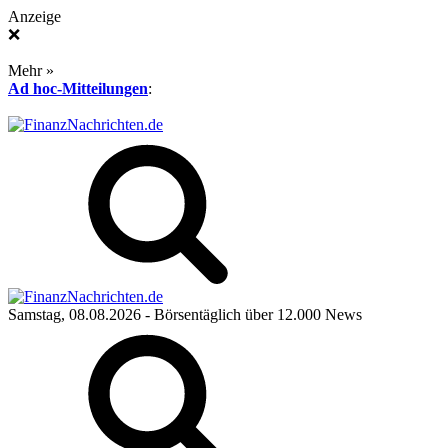
Anzeige
❌
Mehr »
Ad hoc-Mitteilungen
:
Samstag, 08.08.2026
- Börsentäglich über 12.000 News