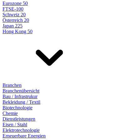
Eurozone 50
FTSE-100
Schweiz 20
Österreich 20
Japan 225
Hong Kong 50
Branchen
Branchenübersicht
Bau / Infrastrukur
Bekleidung / Textil
Biotechnologie
Chemie
Dienstleistungen
Eisen / Stahl
Elektrotechnologie
Erneuerbare Energien