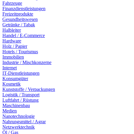
Fahrzeuge
Finanzdienstleistungen
Freizeitprodukte
Gesundheitswesen
Getränke / Tabak
Halbleiter
Handel / E-Commerce
Hardware
Holz / Papier
Hotels / Tourismus
Immobilien
Industrie / Mischkonzerne
Internet
IT-Dienstleistungen
Konsumgüter
Kosmetik
Kunststoffe / Verpackungen
Logistik / Transport
Luftfahrt / Rüstung
Maschinenbau
Medien
Nanotechnologie
Nahrungsmittel / Agrar
Netzwerktechnik
Öl / Gas