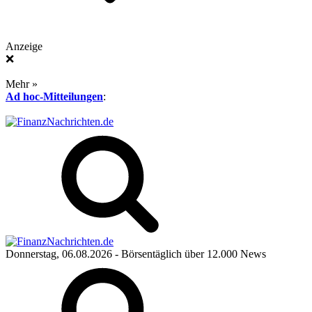
Anzeige
❌
Mehr »
Ad hoc-Mitteilungen
:
Donnerstag, 06.08.2026
- Börsentäglich über 12.000 News