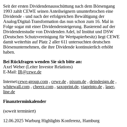
Seit der ersten Dividendenausschüttung nach dem Börsengang
1993 zahlt CEWE seinen Anteilseignern ununterbrochen eine
Dividende - und nach der erfolgreichen Bewältigung der
Analog/Digital-Transformation das nun schon zum 16. Mal in
Folge sogar mit einer Dividendensteigerung. Basierend auf der
Dividendenstudie von Dividenden Adel, isf Institut und DSW
(Deutschen Schutzvereinigung für Wertpapierbesitz) liegt CEWE
damit weiterhin auf Platz 2 aller 611 untersuchten deutschen
Börsenunternehmen, die ihre Dividende kontinuierlich erhöht
haben.
Bei Rückfragen wenden Sie sich bitte an:
Axel Weber (Leiter Investor Relations)
E-Mail:
IR@cewe.de
Internet:
cewe-group.com
,
cewe.de
,
pixum.de
,
deindesign.de
,
whitewall.com
,
cheerz.com
,
saxoprint.de
,
viaprinto.de
,
laser-
line.de
Finanzterminkalender
(soweit terminiert)
12.06.2025 Warburg Highlights Konferenz, Hamburg