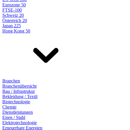
Eurozone 50
FTSE-100
Schweiz 20
Österreich 20
Japan 225
Hong Kong 50
Branchen
Branchenübersicht
Bau / Infrastrukur
Bekleidung / Textil
Biotechnologie
Chemie
Dienstleistungen
Eisen / Stahl
Elektrotechnologie
Erneuerbare Energien