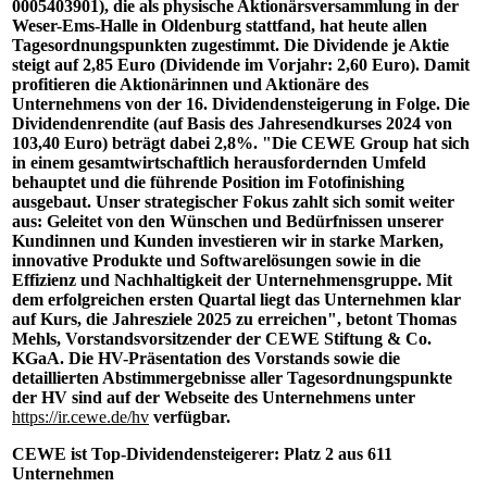
0005403901), die als physische Aktionärsversammlung in der
Weser-Ems-Halle in Oldenburg stattfand, hat heute allen
Tagesordnungspunkten zugestimmt. Die Dividende je Aktie
steigt auf 2,85 Euro (Dividende im Vorjahr: 2,60 Euro). Damit
profitieren die Aktionärinnen und Aktionäre des
Unternehmens von der 16. Dividendensteigerung in Folge. Die
Dividendenrendite (auf Basis des Jahresendkurses 2024 von
103,40 Euro) beträgt dabei 2,8%. "Die CEWE Group hat sich
in einem gesamtwirtschaftlich herausfordernden Umfeld
behauptet und die führende Position im Fotofinishing
ausgebaut. Unser strategischer Fokus zahlt sich somit weiter
aus: Geleitet von den Wünschen und Bedürfnissen unserer
Kundinnen und Kunden investieren wir in starke Marken,
innovative Produkte und Softwarelösungen sowie in die
Effizienz und Nachhaltigkeit der Unternehmensgruppe. Mit
dem erfolgreichen ersten Quartal liegt das Unternehmen klar
auf Kurs, die Jahresziele 2025 zu erreichen", betont Thomas
Mehls, Vorstandsvorsitzender der CEWE Stiftung & Co.
KGaA. Die HV-Präsentation des Vorstands sowie die
detaillierten Abstimmergebnisse aller Tagesordnungspunkte
der HV sind auf der Webseite des Unternehmens unter
https://ir.cewe.de/hv
verfügbar.
CEWE ist Top-Dividendensteigerer: Platz 2 aus 611
Unternehmen