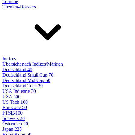
Termine
Themen-Dossiers
Indizes
Übersicht nach Indizes/Märkten
Deutschland 40
Deutschland Small Cap 70
Deutschland Mid Cap 50
Deutschland Tech 30
USA Industrie 30
USA 500
US Tech 100
Eurozone 50
FTSE-100
Schweiz 20
Österreich 20
Japan 225
Hong Kong 50