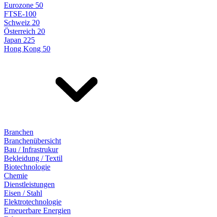
Eurozone 50
FTSE-100
Schweiz 20
Österreich 20
Japan 225
Hong Kong 50
Branchen
Branchenübersicht
Bau / Infrastrukur
Bekleidung / Textil
Biotechnologie
Chemie
Dienstleistungen
Eisen / Stahl
Elektrotechnologie
Erneuerbare Energien