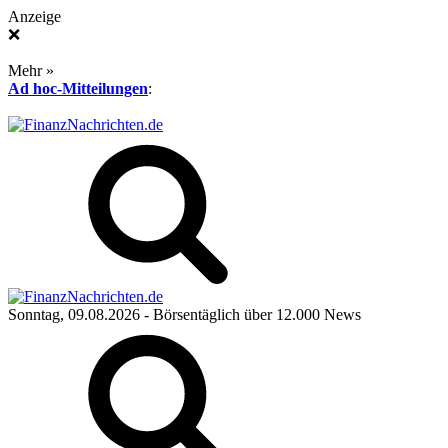
Anzeige
❌
Mehr »
Ad hoc-Mitteilungen
:
Sonntag, 09.08.2026
- Börsentäglich über 12.000 News