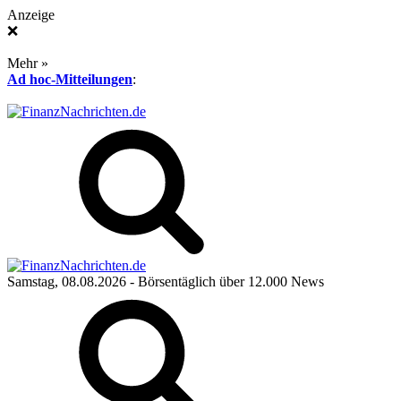
Anzeige
❌
Mehr »
Ad hoc-Mitteilungen
:
Samstag, 08.08.2026
- Börsentäglich über 12.000 News