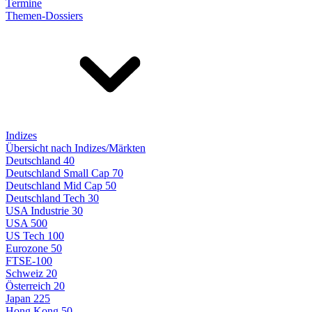
Termine
Themen-Dossiers
Indizes
Übersicht nach Indizes/Märkten
Deutschland 40
Deutschland Small Cap 70
Deutschland Mid Cap 50
Deutschland Tech 30
USA Industrie 30
USA 500
US Tech 100
Eurozone 50
FTSE-100
Schweiz 20
Österreich 20
Japan 225
Hong Kong 50