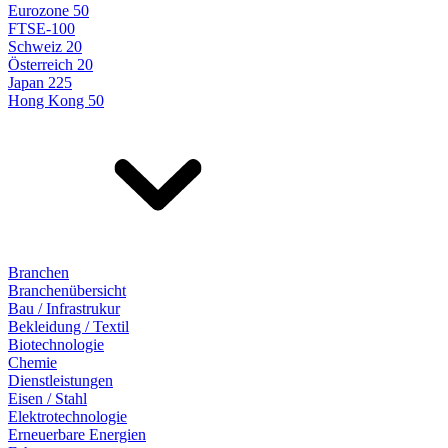
Eurozone 50
FTSE-100
Schweiz 20
Österreich 20
Japan 225
Hong Kong 50
Branchen
Branchenübersicht
Bau / Infrastrukur
Bekleidung / Textil
Biotechnologie
Chemie
Dienstleistungen
Eisen / Stahl
Elektrotechnologie
Erneuerbare Energien