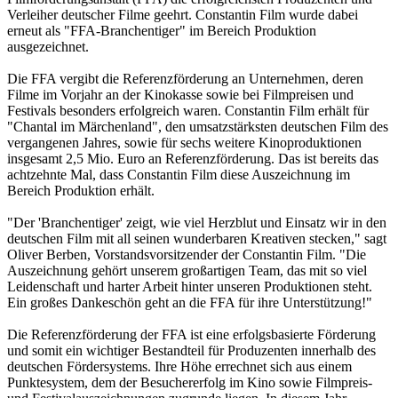
Verleiher deutscher Filme geehrt. Constantin Film wurde dabei
erneut als "FFA-Branchentiger" im Bereich Produktion
ausgezeichnet.
Die FFA vergibt die Referenzförderung an Unternehmen, deren
Filme im Vorjahr an der Kinokasse sowie bei Filmpreisen und
Festivals besonders erfolgreich waren. Constantin Film erhält für
"Chantal im Märchenland", den umsatzstärksten deutschen Film des
vergangenen Jahres, sowie für sechs weitere Kinoproduktionen
insgesamt 2,5 Mio. Euro an Referenzförderung. Das ist bereits das
achtzehnte Mal, dass Constantin Film diese Auszeichnung im
Bereich Produktion erhält.
"Der 'Branchentiger' zeigt, wie viel Herzblut und Einsatz wir in den
deutschen Film mit all seinen wunderbaren Kreativen stecken," sagt
Oliver Berben, Vorstandsvorsitzender der Constantin Film. "Die
Auszeichnung gehört unserem großartigen Team, das mit so viel
Leidenschaft und harter Arbeit hinter unseren Produktionen steht.
Ein großes Dankeschön geht an die FFA für ihre Unterstützung!"
Die Referenzförderung der FFA ist eine erfolgsbasierte Förderung
und somit ein wichtiger Bestandteil für Produzenten innerhalb des
deutschen Fördersystems. Ihre Höhe errechnet sich aus einem
Punktesystem, dem der Besuchererfolg im Kino sowie Filmpreis-