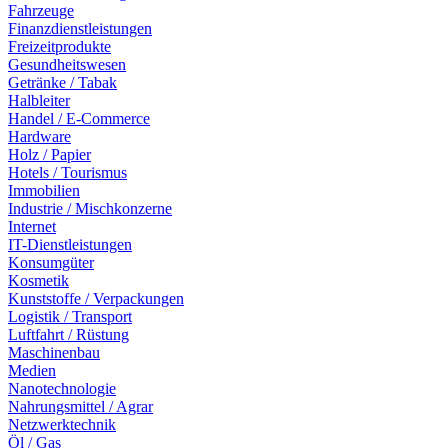
Fahrzeuge
Finanzdienstleistungen
Freizeitprodukte
Gesundheitswesen
Getränke / Tabak
Halbleiter
Handel / E-Commerce
Hardware
Holz / Papier
Hotels / Tourismus
Immobilien
Industrie / Mischkonzerne
Internet
IT-Dienstleistungen
Konsumgüter
Kosmetik
Kunststoffe / Verpackungen
Logistik / Transport
Luftfahrt / Rüstung
Maschinenbau
Medien
Nanotechnologie
Nahrungsmittel / Agrar
Netzwerktechnik
Öl / Gas