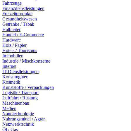
Fahrzeuge
Finanzdienstleistungen
Freizeitprodukte
Gesundheitswesen
Getränke / Tabak
Halbleiter
Handel / E-Commerce
Hardware
Holz / Papier
Hotels / Tourismus
Immobilien
Industrie / Mischkonzerne
Internet
IT-Dienstleistungen
Konsumgüter
Kosmetik
Kunststoffe / Verpackungen
Logistik / Transport
Luftfahrt / Rüstung
Maschinenbau
Medien
Nanotechnologie
Nahrungsmittel / Agrar
Netzwerktechnik
Öl / Gas