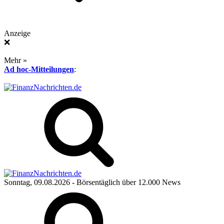
Anzeige
❌
Mehr »
Ad hoc-Mitteilungen
:
Sonntag, 09.08.2026
- Börsentäglich über 12.000 News