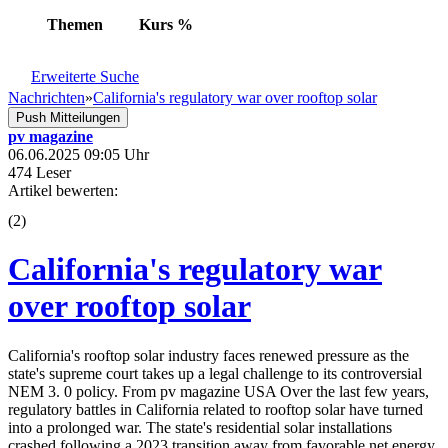
Themen
Kurs
%
Erweiterte Suche
Nachrichten
»
California's regulatory war over rooftop solar
Push Mitteilungen
pv magazine
06.06.2025 09:05 Uhr
474 Leser
Artikel bewerten:
(
2
)
California's regulatory war
over rooftop solar
California's rooftop solar industry faces renewed pressure as the
state's supreme court takes up a legal challenge to its controversial
NEM 3. 0 policy. From pv magazine USA Over the last few years,
regulatory battles in California related to rooftop solar have turned
into a prolonged war. The state's residential solar installations
crashed following a 2023 transition away from favorable net energy