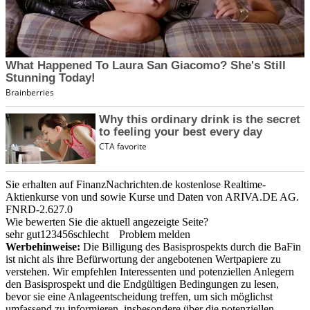
Sie erhalten auf FinanzNachrichten.de kostenlose Realtime-
Aktienkurse von
und
sowie Kurse und Daten von
ARIVA.DE AG
.
FNRD-2.627.0
Wie bewerten Sie die aktuell angezeigte Seite?
sehr gut
1
2
3
4
5
6
schlecht
Problem melden
Werbehinweise:
Die Billigung des Basisprospekts durch die BaFin
ist nicht als ihre Befürwortung der angebotenen Wertpapiere zu
verstehen. Wir empfehlen Interessenten und potenziellen Anlegern
den Basisprospekt und die Endgültigen Bedingungen zu lesen,
bevor sie eine Anlageentscheidung treffen, um sich möglichst
umfassend zu informieren, insbesondere über die potenziellen