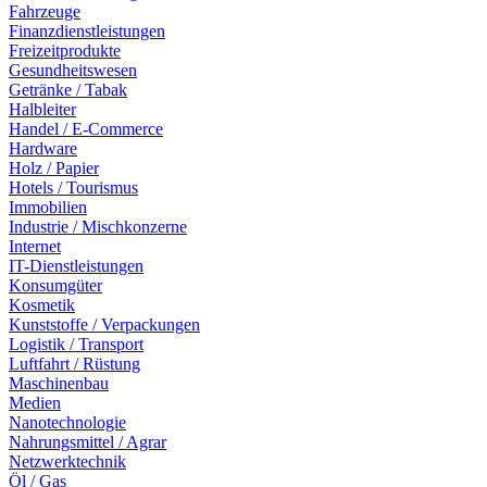
Fahrzeuge
Finanzdienstleistungen
Freizeitprodukte
Gesundheitswesen
Getränke / Tabak
Halbleiter
Handel / E-Commerce
Hardware
Holz / Papier
Hotels / Tourismus
Immobilien
Industrie / Mischkonzerne
Internet
IT-Dienstleistungen
Konsumgüter
Kosmetik
Kunststoffe / Verpackungen
Logistik / Transport
Luftfahrt / Rüstung
Maschinenbau
Medien
Nanotechnologie
Nahrungsmittel / Agrar
Netzwerktechnik
Öl / Gas