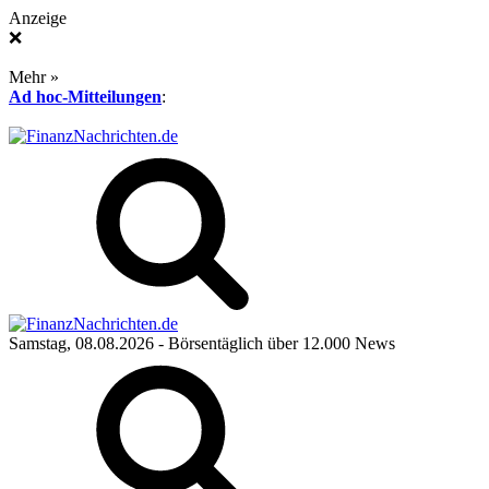
Anzeige
❌
Mehr »
Ad hoc-Mitteilungen
:
Samstag, 08.08.2026
- Börsentäglich über 12.000 News