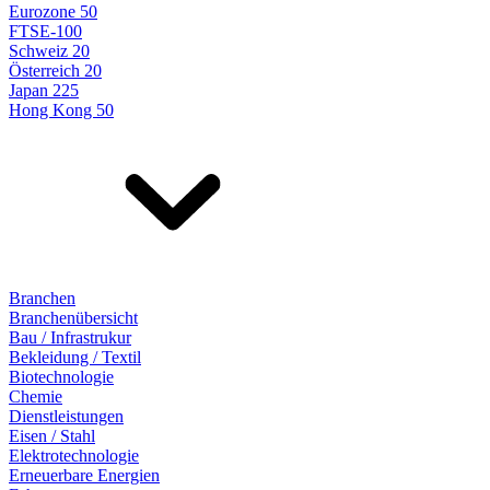
Eurozone 50
FTSE-100
Schweiz 20
Österreich 20
Japan 225
Hong Kong 50
Branchen
Branchenübersicht
Bau / Infrastrukur
Bekleidung / Textil
Biotechnologie
Chemie
Dienstleistungen
Eisen / Stahl
Elektrotechnologie
Erneuerbare Energien