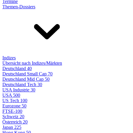
Termine
Themen-Dossiers
Indizes
Übersicht nach Indizes/Märkten
Deutschland 40
Deutschland Small Cap 70
Deutschland Mid Cap 50
Deutschland Tech 30
USA Industrie 30
USA 500
US Tech 100
Eurozone 50
FTSE-100
Schweiz 20
Österreich 20
Japan 225
Hong Kong 50