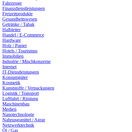
Fahrzeuge
Finanzdienstleistungen
Freizeitprodukte
Gesundheitswesen
Getränke / Tabak
Halbleiter
Handel / E-Commerce
Hardware
Holz / Papier
Hotels / Tourismus
Immobilien
Industrie / Mischkonzerne
Internet
IT-Dienstleistungen
Konsumgüter
Kosmetik
Kunststoffe / Verpackungen
Logistik / Transport
Luftfahrt / Rüstung
Maschinenbau
Medien
Nanotechnologie
Nahrungsmittel / Agrar
Netzwerktechnik
Öl / Gas