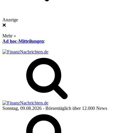
Anzeige
❌
Mehr »
Ad hoc-Mitteilungen
:
Sonntag, 09.08.2026
- Börsentäglich über 12.000 News