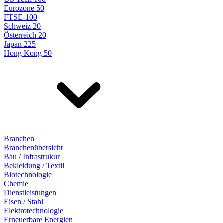
Eurozone 50
FTSE-100
Schweiz 20
Österreich 20
Japan 225
Hong Kong 50
Branchen
Branchenübersicht
Bau / Infrastrukur
Bekleidung / Textil
Biotechnologie
Chemie
Dienstleistungen
Eisen / Stahl
Elektrotechnologie
Erneuerbare Energien