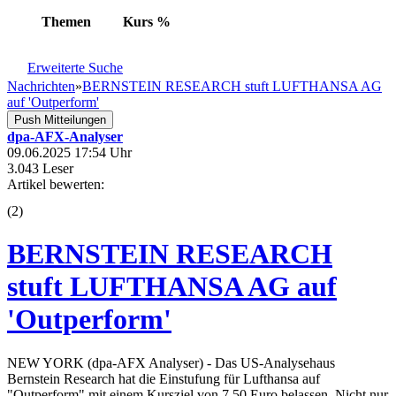
Themen
Kurs
%
Erweiterte Suche
Nachrichten
»
BERNSTEIN RESEARCH stuft LUFTHANSA AG
auf 'Outperform'
Push Mitteilungen
dpa-AFX-Analyser
09.06.2025 17:54 Uhr
3.043 Leser
Artikel bewerten:
(
2
)
BERNSTEIN RESEARCH
stuft LUFTHANSA AG auf
'Outperform'
NEW YORK (dpa-AFX Analyser) - Das US-Analysehaus
Bernstein Research hat die Einstufung für Lufthansa auf
"Outperform" mit einem Kursziel von 7,50 Euro belassen. Nicht nur