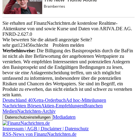
Sie erhalten auf FinanzNachrichten.de kostenlose Realtime-
Aktienkurse von
und
sowie Kurse und Daten von
ARIVA.DE AG
.
FNRD-2.627.0
Wie bewerten Sie die aktuell angezeigte Seite?
sehr gut
1
2
3
4
5
6
schlecht
Problem melden
Werbehinweise:
Die Billigung des Basisprospekts durch die BaFin
ist nicht als ihre Befürwortung der angebotenen Wertpapiere zu
verstehen. Wir empfehlen Interessenten und potenziellen Anlegern
den Basisprospekt und die Endgültigen Bedingungen zu lesen,
bevor sie eine Anlageentscheidung treffen, um sich möglichst
umfassend zu informieren, insbesondere über die potenziellen
Risiken und Chancen des Wertpapiers. Sie sind im Begriff, ein
Produkt zu erwerben, das nicht einfach ist und schwer zu verstehen
sein kann.
Deutschland 40
Xetra-Orderbuch
Ad hoc-Mitteilungen
Nachrichten Börsen
Aktien-Empfehlungen
Branchen
Medien
Nachrichten-Archiv
Mediadaten
Datenschutzeinstellungen
Impressum | AGB | Disclaimer | Datenschutz
RSS-News von FinanzNachrichten.de