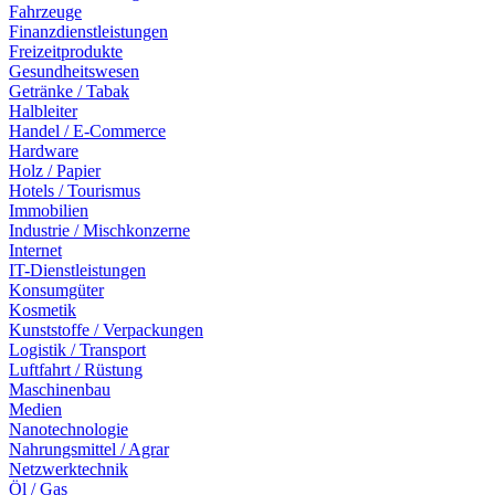
Fahrzeuge
Finanzdienstleistungen
Freizeitprodukte
Gesundheitswesen
Getränke / Tabak
Halbleiter
Handel / E-Commerce
Hardware
Holz / Papier
Hotels / Tourismus
Immobilien
Industrie / Mischkonzerne
Internet
IT-Dienstleistungen
Konsumgüter
Kosmetik
Kunststoffe / Verpackungen
Logistik / Transport
Luftfahrt / Rüstung
Maschinenbau
Medien
Nanotechnologie
Nahrungsmittel / Agrar
Netzwerktechnik
Öl / Gas