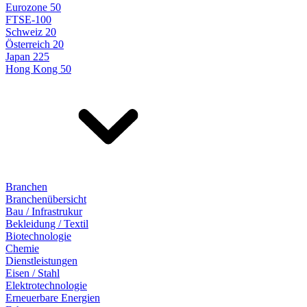
Eurozone 50
FTSE-100
Schweiz 20
Österreich 20
Japan 225
Hong Kong 50
Branchen
Branchenübersicht
Bau / Infrastrukur
Bekleidung / Textil
Biotechnologie
Chemie
Dienstleistungen
Eisen / Stahl
Elektrotechnologie
Erneuerbare Energien