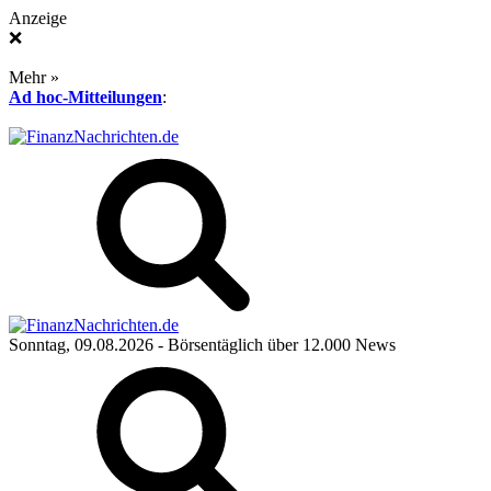
Anzeige
❌
Mehr »
Ad hoc-Mitteilungen
:
Sonntag, 09.08.2026
- Börsentäglich über 12.000 News