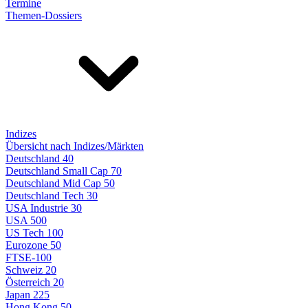
Termine
Themen-Dossiers
Indizes
Übersicht nach Indizes/Märkten
Deutschland 40
Deutschland Small Cap 70
Deutschland Mid Cap 50
Deutschland Tech 30
USA Industrie 30
USA 500
US Tech 100
Eurozone 50
FTSE-100
Schweiz 20
Österreich 20
Japan 225
Hong Kong 50